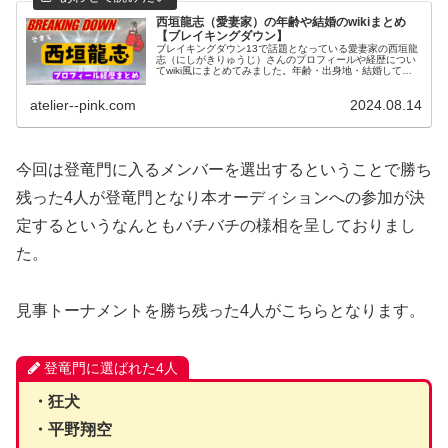
西垣龍志（愛妻家）の年齢や結婚のwikiまとめ
【ブレイキングダウン】
ブレイキングダウン13で話題となっている愛妻家の西垣龍
志（にしがきりゅうじ）さんのプロフィールや経歴につい
てwiki風にまとめてみました。年齢・出身地・結婚してい
る奥様や子供・職業・格闘歴（戦績）について紹介いたし
ます。
atelier--pink.com
2024.08.14
今回は登竜門に入るメンバーを選出するということで勝ち
残った4人が登竜門となり本オーディションへの参加が決
定するというなんともバチバチの様相を呈しておりまし
た。
見事トーナメントを勝ち残った4人がこちらとなります。
登竜門に選ばれた4人
・狂犬
・平野翔空