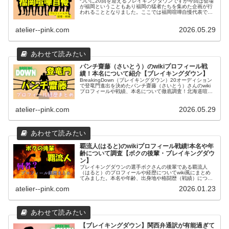
ついに20回を迎えるブレイキングダウンですが今回は会場
が福岡ということもあり福岡の猛者たちを集めた企画が行
われることとなりました。ここでは福岡喧嘩自慢代表で選
ばれたメンバーたちについてそれぞれどんな人物なのか徹
底調査してみました。プロフィー...
atelier--pink.com
2026.05.29
パンチ齋藤（さいとう）のwikiプロフィール戦
績！本名について紹介【ブレイキングダウン】
BreakingDown（ブレイキングダウン）20オーディション
で登竜門進出を決めたパンチ齋藤（さいとう）さんのwiki
プロフィールや戦績、本名について徹底調査！北海道喧嘩
自慢チームのチームメイト小林大希さんとの熱い男の友情
などその素顔に迫ります。
atelier--pink.com
2026.05.29
覇流人(はると)のwikiプロフィール戦績!本名や年
齢について調査【ボクの後輩・ブレイキングダウ
ン】
ブレイキングダウンの選手ボクさんの後輩である覇流人
（はると）のプロフィールや経歴についてwiki風にまとめ
てみました。本名や年齢、出身地や格闘歴（戦績）につい
て紹介した上でその強さの秘密に迫ります！
atelier--pink.com
2026.01.23
【ブレイキングダウン】関西弁通訳が有能過ぎて