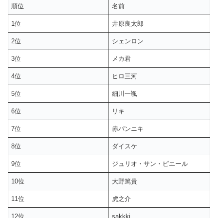
順位
名前
1位
井原良太郎
2位
シェンロン
3位
メカ君
4位
ヒロ三河
5位
細川一颯
6位
リキ
7位
赤パンニキ
8位
ダイスケ
9位
ジュリオ・サン・ピエール
10位
大野篤貴
11位
虎之介
12位
sakkki