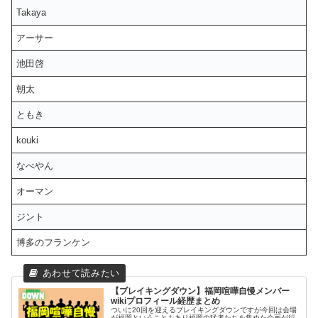
Takaya
アーサー
池田啓
朝太
ともき
kouki
なべやん
オーマン
ジント
博多のフランケン
【ブレイキングダウン】福岡喧嘩自慢メンバー
wikiプロフィール経歴まとめ
ついに20回を迎えるブレイキングダウンですが今回は会場
が福岡ということもあり福岡の猛者たちを集めた企画が行