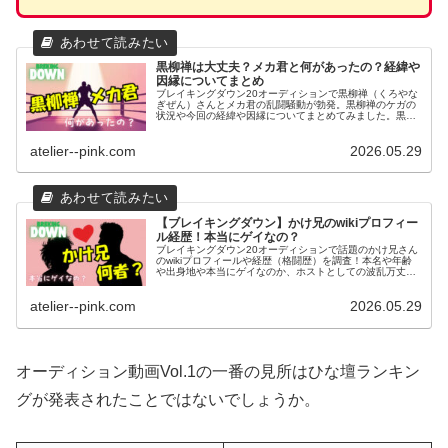
黒柳禅は大丈夫？メカ君と何があったの？経緯や
因縁についてまとめ
ブレイキングダウン20オーディションで黒柳禅（くろやな
ぎぜん）さんとメカ君の乱闘騒動が勃発。黒柳禅のケガの
状況や今回の経緯や因縁についてまとめてみました。黒柳
さんの話題となっているTwitter（Ｘ）の投稿の内容につい
てまとめました。
atelier--pink.com
2026.05.29
【ブレイキングダウン】かけ兄のwikiプロフィー
ル経歴！本当にゲイなの？
ブレイキングダウン20オーディションで話題のかけ兄さん
のwikiプロフィールや経歴（格闘歴）を調査！本名や年齢
や出身地や本当にゲイなのか、ホストとしての波乱万丈な
歴史も紹介します。
atelier--pink.com
2026.05.29
オーディション動画Vol.1の一番の見所はひな壇ランキン
グが発表されたことではないでしょうか。