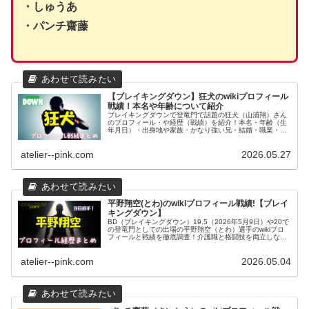
・しゅうあ
・パンチ齋藤
【ブレイキングダウン】狂犬のwikiプロフィール
戦績！本名や年齢について紹介
ブレイキングダウンで登竜門で話題の狂犬（山浦翔）さん
のプロフィール・や経歴（戦績）を紹介！本名・年齢（生
年月日）・出身地や家族・かなり強い兄・結婚・職業・格
闘歴までをwiki風に詳しくまとめました。
atelier--pink.com
2026.05.27
平野翔空(とわ)のwikiプロフィール戦績!【ブレイ
キングダウン】
BD（ブレイキングダウン）19.5（2026年5月9日）や20で
の登竜門としての出場の平野翔空（とわ）選手のwikiプロ
フィールと戦績を徹底調査！介護職と格闘技を両立しなが
ら地下格17戦無敗を誇る注目の新星ファイターの素顔に迫
ります。
atelier--pink.com
2026.05.04