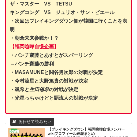
ザ・マスター VS TETSU
キングコング VS ジュリオ・サン・ピエール
・次回はブレイキングダウン側が韓国に行くことを表
明
・朝倉未来参戦か！？
【福岡喧嘩自慢企画】
・パンチ齋藤とあすとがスパーリング
→パンチ齋藤の勝利
・MASAMUNEと関谷勇次郎の対戦が決定
・今村流星と大野篤貴の対戦が決定
・颯希と
生田侑希
の対戦が決定
・光星っちゃけどと覇流人の対戦が決定
【ブレイキングダウン】福岡喧嘩自慢メンバー
wikiプロフィール経歴まとめ