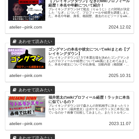
【ブレイキングダウン】なぎのwikiプロフィール
経歴！本名や年齢について紹介！
ブレイキングダウン14で龍志（りゅうじ）との対戦が決定
した「なぎ」について、プロフィールや経歴を調査しまし
た。本名や年齢、身長、格闘歴、過去のエピソードをwiki
風にまとめてご紹介。挑発的なキャラクターと試合での実
力に注目が集まります！
atelier--pink.com
2024.12.02
ゴングマンの本名や彼女についてwikiまとめ【ブ
レイキングダウン】
ブレイキングダウン17.5で本選出場を決めたゴングマンさ
んのプロフィールや経歴についてwiki風にまとめてみまし
た。本名や彼女についてや出身地、活動内容（格闘家・お
笑い芸人・羽鳥市アンバサダー）、趣味やブレイキングダ
ウンの出場歴について紹介します。
atelier--pink.com
2025.10.31
福井悠太のwikiプロフィール経歴！ラッタに本当
に似ているの？
ブレイキングダウン10で森さんの対戦相手に決まったリト
ルモンスター（福井悠太）はポケモンのラッタに本当に似
ているのか？画像で比較してみました。またリトルモンス
ターさんのプロフィールや経歴についてwiki風にまとめて
みましたのでご覧ください。
atelier--pink.com
2023.11.07