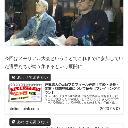
今回はメモリアル大会ということでこれまでに参加してい
た選手たちが続々集まるという展開に
戸塚悠人のwikiプロフィール経歴！年齢・身長・
体重・格闘歴戦績について紹介【ブレイキングダ
ウン】
ブレイキングダウン8の本選出場を決め冨沢大智さんと戦
うことが決まった戸塚悠人（とつかゆうと）さんのプロフ
ィールや経歴についてwiki風にまとめました。年齢・生年
月日・出身地・身長や体重・格闘歴や戦績・職業などにつ
atelier--pink.com
2023.05.07
いて紹介致します。