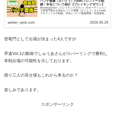
パンチ齋藤（さいとう）のwikiプロフィール戦
績！本名について紹介【ブレイキングダウン】
BreakingDown（ブレイキングダウン）20オーディション
で登竜門進出を決めたパンチ齋藤（さいとう）さんのwiki
プロフィールや戦績、本名について徹底調査！北海道喧嘩
自慢チームのチームメイト小林大希さんとの熱い男の友情
などその素顔に迫ります。
atelier--pink.com
2026.05.29
登竜門として出場が決まった4人ですが
早速Vol.1の動画でしゅうあさんがスパーリングで勝利し
本戦出場の可能性を示しております。
残り三人の見せ場もこれから来るのか？
楽しみであります。
スポンサーリンク