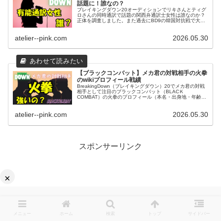
話題に！誰なの？
ブレイキングダウン20オーディションでリキさんとティグ
ロさんの同時通訳で話題の関西弁通訳士女性は誰なのか？
正体を調査しました。また過去にBD9の韓国対抗戦で大バ
ズりした通訳ネキ・イ・ウンジさんとの関係についても紹
介します。
atelier--pink.com
2026.05.30
【ブラックコンバット】メカ君の対戦相手の火拳
のwikiプロフィール戦績
BreakingDown（ブレイキングダウン）20でメカ君の対戦
相手として注目のブラックコンバット（BLACＫ
COMBAT）の火拳のプロフィール（本名・出身地・年齢・
プライベートの素顔）や戦績、超絶美人の奥さん情報など
をwiki風にまとめてみました
atelier--pink.com
2026.05.30
スポンサーリンク
×
メニュー
ホーム
検索
トップ
サイドバー