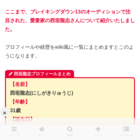
ここまで、ブレイキングダウン13のオーディションで注
目された、愛妻家の西垣龍志さんについて紹介いたしまし
た。
プロフィールや経歴をwiki風に一覧にまとめますとこのよ
うになります。
西垣龍志プロフィールまとめ
【名前】
西垣龍志(にしがきりゅうじ)
【年齢】
31歳
×
【誕生日】
1993年1月10日
メニュー
ホーム
検索
トップ
サイドバー
【出身地】