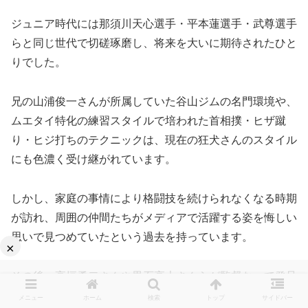
ジュニア時代には那須川天心選手・平本蓮選手・武尊選手
らと同じ世代で切磋琢磨し、将来を大いに期待されたひと
りでした。
兄の山浦俊一さんが所属していた谷山ジムの名門環境や、
ムエタイ特化の練習スタイルで培われた首相撲・ヒザ蹴
り・ヒジ打ちのテクニックは、現在の狂犬さんのスタイル
にも色濃く受け継がれています。
しかし、家庭の事情により格闘技を続けられなくなる時期
が訪れ、周囲の仲間たちがメディアで活躍する姿を悔しい
思いで見つめていたという過去を持っています。
×
その後、高垣勇二さんや黒石高大さんらが監督なって発足
したブレイキングダウン9での「横浜喧嘩自慢」をきっか
メニュー
ホーム
検索
トップ
サイドバー