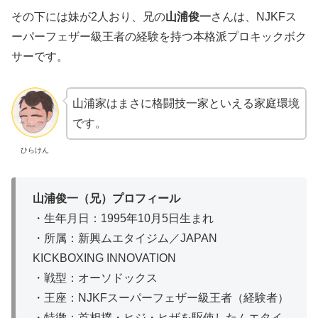
その下には妹が2人おり、兄の
山浦俊一
さんは、NJKFス
ーパーフェザー級王者の経験を持つ本格派プロキックボク
サーです。
山浦家はまさに格闘技一家といえる家庭環境
です。
ひらけん
山浦俊一（兄）プロフィール
・生年月日：1995年10月5日生まれ
・所属：新興ムエタイジム／JAPAN
KICKBOXING INNOVATION
・戦型：オーソドックス
・王座：NJKFスーパーフェザー級王者（経験者）
・特徴：首相撲・ヒジ・ヒザを駆使したムエタイ