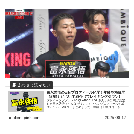
富永啓悟のwikiプロフィール経歴！年齢や格闘歴
（戦績）について紹介【ブレイキングダウン】
ブレイキングダウン16でLARGEHIGHさんとの対戦が決定
した富永啓悟（とみながけいご）さんのプロフィールや経
歴についてwiki風にまとめました。年齢（生年月日）や出
身地、職業、格闘歴や戦績や経営する店舗について紹介致
します。
atelier--pink.com
2025.06.17