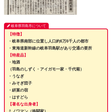
岐阜県羽島市について
【特徴】
・岐阜県南部に位置し人口約6万6千人の都市
・東海道新幹線の岐阜羽島駅があり交通の要所
【特産品】
・地酒
（羽島のしずく・アイガモ一家・千代菊）
・うなぎ
・みそぎ団子
・絣菓の宿
・はすどら
【著名な出身者】
ミノワマン（格闘家）