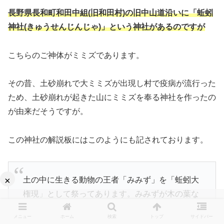
長野県長和町和田中組(旧和田村)の旧中山道沿いに「蚯蚓
神社(きゅうせんじんじゃ)」という神社があるのですが
こちらのご神体がミミズであります。
その昔、土砂崩れで大ミミズが出現し村で疫病が流行った
ため、土砂崩れが起きた山にミミズを奉る神社を作ったの
が由来だそうですが。
この神社の解説板にはこのようにも記されております。
×
土の中に生きる動物の王者「みみず」を「蚯蚓大
権現」として祭ってあります。みみずが木の葉な
どを食べ糞にして「土」ができるため、「土の神
メニュー
ホーム
検索
トップ
サイドバー
様」であります。