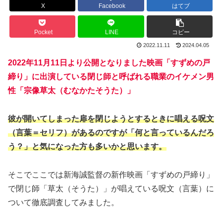
X
Facebook
はてブ
Pocket
LINE
コピー
2022.11.11
2024.04.05
2022年11月11日より公開となりました映画「すずめの戸
締り」に出演している閉じ師と呼ばれる職業のイケメン男
性「宗像草太（むなかたそうた）」
彼が開いてしまった扉を閉じようとするときに唱える呪文
（言葉＝セリフ）があるのですが「何と言っているんだろ
う？」と気になった方も多いかと思います。
そこでここでは新海誠監督の新作映画「すずめの戸締り」
で閉じ師「草太（そうた）」が唱えている呪文（言葉）に
ついて徹底調査してみました。