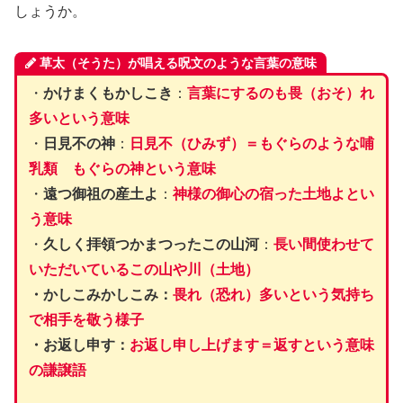
しょうか。
草太（そうた）が唱える呪文のような言葉の意味
・
かけまくもかしこき
：
言葉にするのも畏（おそ）れ
多いという意味
・
日見不の神
：
日見不（ひみず）＝もぐらのような
哺
乳類
もぐらの神という意味
・
遠つ御祖の産土よ
：
神様の御心の宿った土地よとい
う意味
・
久しく拝領つかまつったこの山河
：
長い間使わせて
いただいているこの山や川（土地）
・かしこみかしこみ：
畏れ（恐れ）多いという気持ち
で相手を敬う様子
・お返し申す：
お返し申し上げます＝返すという意味
の謙譲語