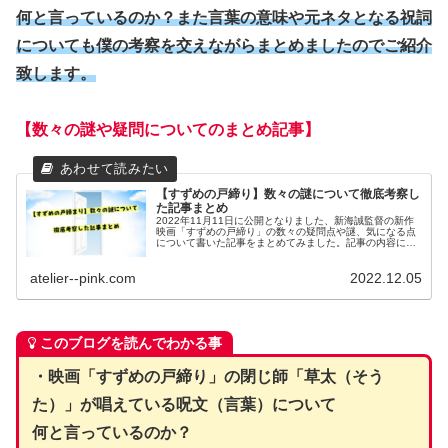
何と言っているのか？また言葉の意味や元ネタとなる祝詞
についても僕の考察を交えながらまとめましたのでご紹介
致します。
【数々の謎や疑問についてのまとめ記事】
【すずめの戸締り】数々の謎について徹底考察し
た記事まとめ
2022年11月11日に公開となりました、新海誠監督の新作
映画「すずめの戸締り」の数々の疑問点や謎、気になる点
について書いた記事をまとめてみました。記事の内容につ
いて簡単に説明しておりますので気になる記事がありまし
たらご参考下さい。
atelier--pink.com
2022.12.05
このブログを読んでわかる事
・映画「すずめの戸締り」の閉じ師「草太（そう
た）」が唱えている呪文（言葉）について
何と言っているのか？