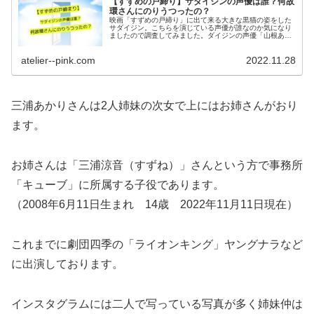
【すずめの戸締り】サダイジンの声優は誰？何故
環さんにのりうつったの？
映画「すずめの戸締り」に出て来る大きな黒猫の姿をした
サダイジン。こちらを演じている声優が誰なのか気になり
ましたので調査してみました。ダイジンの声優「山根あ
ん」さんと一緒なのか？何故環に乗り移ってすずめにひど
いことを言わせたのかについて考察しております。
atelier--pink.com
2022.11.28
三浦あかりさんは2人姉妹の次女で上にはお姉さんがおり
ます。
お姉さんは「三浦涼音（すずね）」さんという方で事務所
「キューブ」に所属する子役であります。
（2008年6月11日生まれ 14歳 2022年11月11日現在）
これまでに劇団四季の「ライオンキング」ヤングナラなど
に出演しております。
インスタグラムには二人で写っている写真が多く姉妹仲は