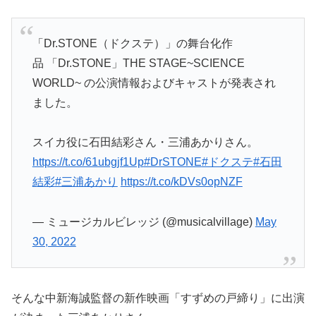
「Dr.STONE（ドクステ）」の舞台化作
品 「Dr.STONE」THE STAGE~SCIENCE
WORLD~ の公演情報およびキャストが発表され
ました。
スイカ役に石田結彩さん・三浦あかりさん。
https://t.co/61ubgjf1Up
#DrSTONE
#ドクステ
#石田
結彩
#三浦あかり
https://t.co/kDVs0opNZF
— ミュージカルビレッジ (@musicalvillage)
May
30, 2022
そんな中新海誠監督の新作映画「すずめの戸締り」に出演