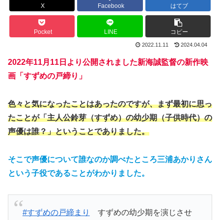
X
Facebook
はてブ
Pocket
LINE
コピー
2022.11.11
2024.04.04
2022年11月11日より公開されました新海誠監督の新作映
画「すずめの戸締り」
色々と気になったことはあったのですが、まず最初に思っ
たことが「主人公鈴芽（すずめ）の幼少期（子供時代）の
声優は誰？」ということでありました。
そこで声優について誰なのか調べたところ三浦あかりさん
という子役であることがわかりました。
#すずめの戸締まり
すずめの幼少期を演じさせ