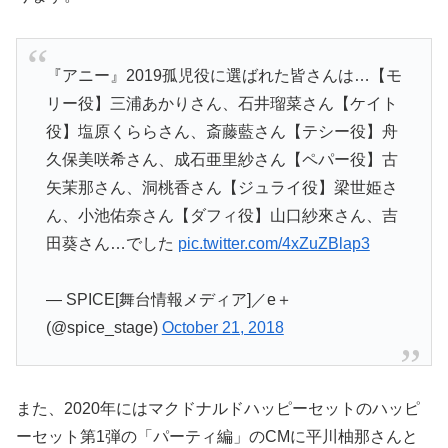
『アニー』2019孤児役に選ばれた皆さんは…【モ
リー役】三浦あかりさん、石井瑠菜さん【ケイト
役】塩原くららさん、斎藤藍さん【テシー役】舟
久保美咲希さん、成石亜里紗さん【ペパー役】古
矢茉那さん、洞桃香さん【ジュライ役】梁世姫さ
ん、小池佑奈さん【ダフィ役】山口紗來さん、吉
田葵さん…でした
pic.twitter.com/4xZuZBlap3
— SPICE[舞台情報メディア]／e＋
(@spice_stage)
October 21, 2018
また、2020年にはマクドナルドハッピーセットのハッピ
ーセット第1弾の「パーティ編」のCMに平川柚那さんと