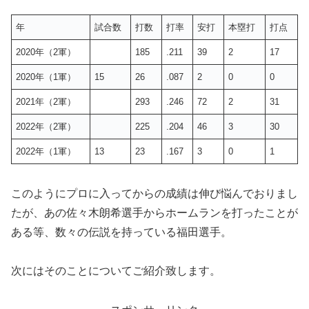
年
試合数
打数
打率
安打
本塁打
打点
2020年（2軍）
185
.211
39
2
17
2020年（1軍）
15
26
.087
2
0
0
2021年（2軍）
293
.246
72
2
31
2022年（2軍）
225
.204
46
3
30
2022年（1軍）
13
23
.167
3
0
1
このようにプロに入ってからの成績は伸び悩んでおりまし
たが、あの佐々木朗希選手からホームランを打ったことが
ある等、数々の伝説を持っている福田選手。
次にはそのことについてご紹介致します。