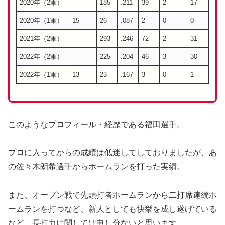
2020年（2軍）
185
.211
39
2
17
2020年（1軍）
15
26
.087
2
0
0
2021年（2軍）
293
.246
72
2
31
2022年（2軍）
225
.204
46
3
30
2022年（1軍）
13
23
.167
3
0
1
このようなプロフィール・経歴である福田選手。
プロに入ってからの成績は低迷してしておりましたが、あ
の佐々木朗希選手からホームランを打った実績。
また、オープン戦で先頭打者ホームランから二打席連続ホ
ームランを打つなど、新人としても快挙を成し遂げている
など、長打力に関しては申し分ないと思います。