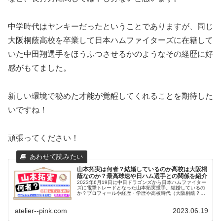
中学時代はヤンキーだったということでありますが、同じ
大阪桐蔭高校を卒業して日本ハムファイターズに在籍して
いた中田翔選手をほうふつさせるかのようなその経歴に好
感がもてました。
新しい環境で秘めた才能が覚醒してくれることを期待した
いですね！
頑張ってください！
山本拓実は何者？結婚しているのか高校は大阪桐
蔭なのか？最高球速や日ハム選手との関係を紹介
2023年6月19日に中日ドラゴンズから日本ハムファイター
ズに電撃トレードとなった山本拓実投手。結婚しているの
か？プロフィールや経歴・学歴や高校時代（大阪桐蔭？）
の実績、中日ドラゴンズでの成績や最高球速やファイター
ズ選手との関りについてまとめました。
atelier--pink.com
2023.06.19