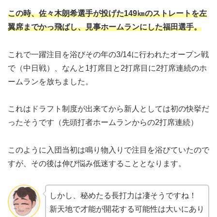
この時、佐々木朗希選手が投げた149㎞のストレートを左
翼席までかっ飛ばし、見事ホームランにした福田選手。
これで一躍注目を浴びその年の3/14に行われたオープン戦
で（中日戦）、なんと1打席目と2打席目に2打席連続のホ
ームランを放ちました。
これはドラフト制度が出来てから新人としては初の快挙だ
ったそうです（先頭打者ホームランからの2打席連続）
このように入団当初は鳴り物入りで注目を浴びていたので
すが、その後は伸び悩み低迷することとなります。
しかし、秘めたる長打力は凄そうですね！
新天地で才能が開花する可能性は大いにあり