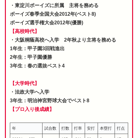
・東淀川ボーイズに所属 主将を務める
ボーイズ春季全国大会2012年(ベスト8)
ボーイズ選手権大会2012年(優勝)
【高校時代】
・大阪桐蔭高校へ入学 2年秋より主将を務める
1年生：甲子園3回戦進出
2年生：甲子園優勝
3年生：春の選抜ベスト4
【大学時代】
・法政大学へ入学
3年生：明治神宮野球大会でベスト8
【プロ入り後成績】
年
試合数
打数
打率
安打
本塁打
打点