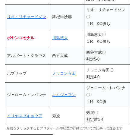
リオ・リチャードソン
リオ・リチャードソン
舞杞維沙耶
〇
１R KO勝ち
川島悠太〇
ボヤンコセナル
川島悠太
１R KO勝ち
西谷大成〇
アルバート・クラウス
西谷大成
判定5-0
ノッコン寺田〇
ボブサップ
ノッコン寺田
判定4-0
ジェローム・レバンナ
ジェローム・レバンナ
キムジェフン
〇
１R KO勝
秀虎〇
イリヤスブキョウア
秀虎
判定勝1-4
名前をクリックするとプロフィールや経歴の詳細についての記事へと進みます