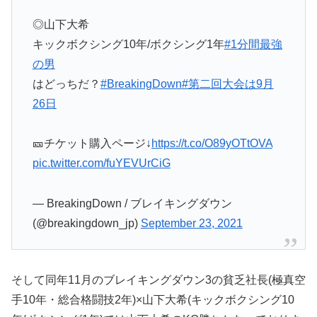
◎山下大希
キックボクシング10年/ボクシング1年
#1分間最強
の男
はどっちだ？
#BreakingDown
#第二回大会は9月
26日
🎫チケット購入ページ↓
https://t.co/O89yOTtOVA
pic.twitter.com/fuYEVUrCiG
— BreakingDown / ブレイキングダウン
(@breakingdown_jp)
September 23, 2021
そして同年11月のブレイキングダウン3の貧乏社長(極真空
手10年・総合格闘技2年)×山下大希(キックボクシング10