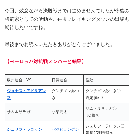
今回、残念ながら決勝戦までは進めませんでしたが今後の
格闘家としての活動や、再度ブレイキングダウンの出場も
期待したいですね。
最後までお読みいただきありがとうございました。
【ヨーロッパ対抗戦メンバーと結果】
欧州連合 VS
日韓連合
勝敗
ジョナス・アドリアン
ダンチメンあつ
ダンチメンあつき〇
ス
き
判定勝5-0
サム・ルサラガ〇
サムルサラガ
小柴亮太
KO勝ち
シェリフ・ラロッシ〇
シェリフ・ラロッシ
パクヒョングン
延長2R判定勝ち