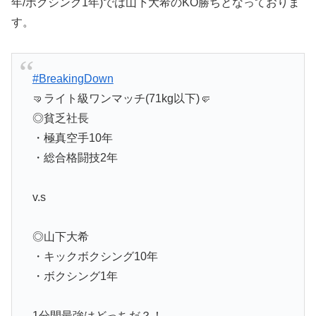
年/ボクシング1年)では山下大希のKO勝ちとなっておりま
す。
#BreakingDown
🤜ライト級ワンマッチ(71kg以下)🤛
◎貧乏社長
・極真空手10年
・総合格闘技2年
v.s
◎山下大希
・キックボクシング10年
・ボクシング1年
1分間最強はどっちだ？！