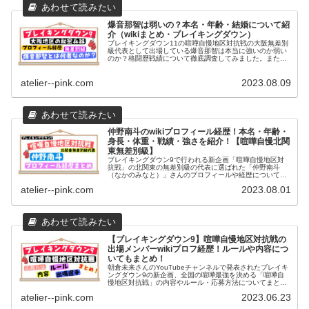
爆音那智は弱いの？本名・年齢・結婚について紹
介（wikiまとめ・ブレイキングダウン）
ブレイキングダウン11の喧嘩自慢地区対抗戦の大阪無差別
級代表として出場している爆音那智は本当に強いのか弱い
のか？格闘歴戦績について徹底調査してみました。またプ
ロフィールや経歴についてwiki風にまとめているのでご覧
ください（本名・年齢・身長・体重など）
atelier--pink.com
2023.08.09
仲野南斗のwikiプロフィール経歴！本名・年齢・
身長・体重・戦績・強さを紹介！【喧嘩自慢北関
東無差別級】
ブレイキングダウン9で行われる新企画「喧嘩自慢地区対
抗戦」の北関東の無差別級の代表に選ばれた「仲野南斗
（なかのみなと）」さんのプロフィールや経歴について
wiki風にまとめてみました。本名や年齢・身長や体重・戦
atelier--pink.com
2023.08.01
績や強さなどの格闘歴について紹介致します。
【ブレイキングダウン9】喧嘩自慢地区対抗戦の
出場メンバーwikiプロフ経歴！ルールや内容につ
いてもまとめ！
朝倉未来さんのYouTubeチャンネルで発表されたブレイキ
ングダウン9の新企画、全国の喧嘩最強を決める「喧嘩自
慢地区対抗戦」の内容やルール・応募方法についてまとめ
ました。また「大阪」「横浜」「北関東」「九州」の出場
atelier--pink.com
2023.06.23
メンバーについても紹介します。