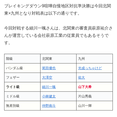
ブレイキングダウン9喧嘩自慢地区対抗準決勝は今回北関
東×九州となり対戦表は以下の通りです。
今回対戦する細川一颯さんは、北関東の審査員萩原祐介さ
んが運営している会社萩原工業の従業員でもあるそうで
す。
階級
北関東
九州
バンダム級
尾田優也
光成っちゃけど
フェザー
大澤空
佑大
ライト級
細川一颯
山下大希
ミドル級
小林健太
片山秀義
無差別級
仲野南斗
山川一輝