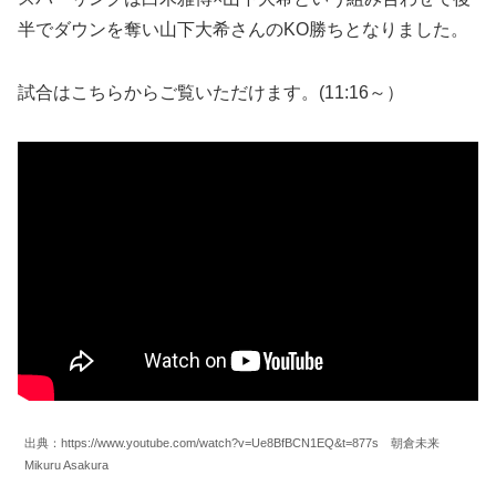
半でダウンを奪い山下大希さんのKO勝ちとなりました。
試合はこちらからご覧いただけます。(11:16～）
出典：https://www.youtube.com/watch?v=Ue8BfBCN1EQ&t=877s 朝倉未来
Mikuru Asakura