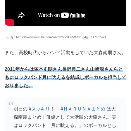
出演：https://www.youtube.com/watch?v=9OPWPtYLg4g 117cmVol1
また、高校時代からバンド活動をしていた大森南朋さん。
2011年からは塚本史朗さん長野典二さん山崎潤さんらと
もにロックバンド月に吠えるを結成しボーカルを担当して
おりました。
明日の
#スッキリ
！！
#ＨＡＲＵＮＡまとめ
は大
森南朋まとめ！俳優として大活躍の大森さん。実
はロックバンド「月に吠える。」のボーカルとし