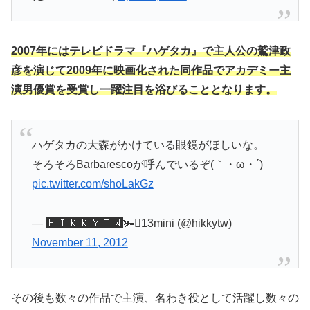
2007年にはテレビドラマ『ハゲタカ』で主人公の鷲津政
彦を演じて2009年に映画化された同作品でアカデミー主
演男優賞を受賞し一躍注目を浴びることとなります。
ハゲタカの大森がかけている眼鏡がほしいな。
そろそろBarbarescoが呼んでいるぞ(｀・ω・´)
pic.twitter.com/shoLakGz
— 🅷🅸🅺🅺🆈🆃🆆🫚13mini (@hikkytw)
November 11, 2012
その後も数々の作品で主演、名わき役として活躍し数々の