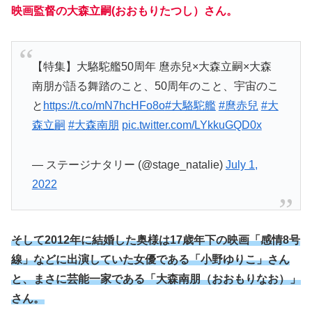
映画監督の大森立嗣(おおもりたつし）さん。
【特集】大駱駝艦50周年 麿赤兒×大森立嗣×大森
南朋が語る舞踏のこと、50周年のこと、宇宙のこ
と
https://t.co/mN7hcHFo8o
#大駱駝艦
#麿赤兒
#大
森立嗣
#大森南朋
pic.twitter.com/LYkkuGQD0x
— ステージナタリー (@stage_natalie)
July 1,
2022
そして2012年に結婚した奥様は17歳年下の映画「感情8号
線」などに出演していた女優である「小野ゆりこ」さん
と、まさに芸能一家である「大森南朋（おおもりなお）」
さん。