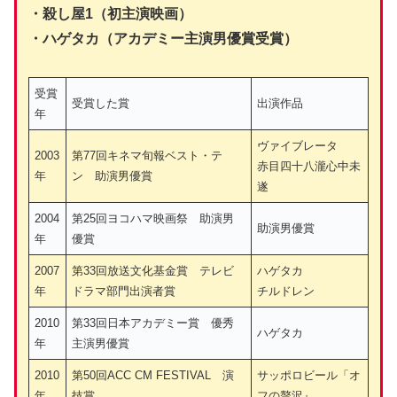
・殺し屋1（初主演映画）
・ハゲタカ（アカデミー主演男優賞受賞）
受賞
受賞した賞
出演作品
年
ヴァイブレータ
2003
第77回キネマ旬報ベスト・テ
赤目四十八瀧心中未
年
ン 助演男優賞
遂
2004
第25回ヨコハマ映画祭 助演男
助演男優賞
年
優賞
2007
第33回放送文化基金賞 テレビ
ハゲタカ
年
ドラマ部門出演者賞
チルドレン
2010
第33回日本アカデミー賞 優秀
ハゲタカ
年
主演男優賞
2010
第50回ACC CM FESTIVAL 演
サッポロビール「オ
年
技賞
フの贅沢』