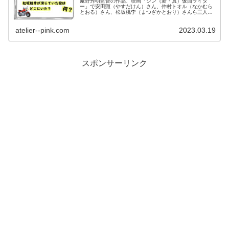
庵野秀明監督の作品、映画「シン（新・真）仮面ライダ
ー」で安田顕（やすだけん）さん、仲村トオル（なかむら
とおる）さん、松坂桃李（まつざかとおり）さんら三人が
作品中で誰の何の役を演じていてどこのシーンに出演して
いたかをまとめました。
atelier--pink.com
2023.03.19
スポンサーリンク