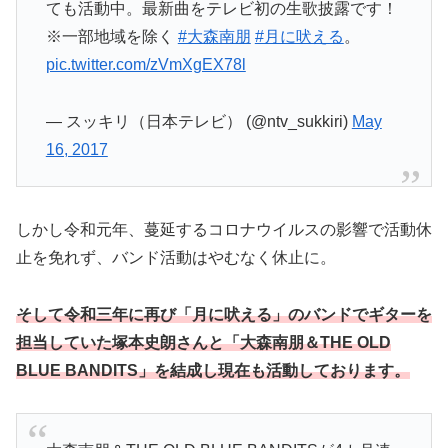
ても活動中。最新曲をテレビ初の生歌披露です！
※一部地域を除く
#大森南朋
#月に吠える
。
pic.twitter.com/zVmXgEX78l
— スッキリ（日本テレビ） (@ntv_sukkiri)
May
16, 2017
しかし令和元年、蔓延するコロナウイルスの影響で活動休
止を免れず、バンド活動はやむなく休止に。
そして令和三年に再び「月に吠える」のバンドでギターを
担当していた塚本史朗さんと「大森南朋＆THE OLD
BLUE BANDITS」を結成し現在も活動しております。