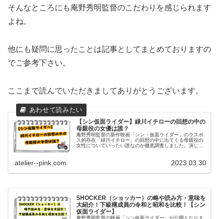
そんなところにも庵野秀明監督のこだわりを感じられます
よね。
他にも疑問に思ったことは記事としてまとめておりますの
でご参考下さい。
ここまで読んでいただきましてありがとうございます。
【シン仮面ライダー】緑川イチローの回想の中の
母親役の女優は誰？
庵野秀明監督の新作映画「シン・仮面ライダー」のラスボ
ス的存在「緑川イチロー」の回想の中に出てくる母親役の
女性についていったい誰なのか徹底調査しました。演じる
女優市川実日子（いちかわみかこ）さんのプロフィールや
代表作についてまとめました。
atelier--pink.com
2023.03.30
SHOCKER（ショッカー）の略や読み方・意味を
大紹介！下級構成員の令和と昭和を比較！【シン
仮面ライダー】
庵野秀明監督の映画「シン仮面ライダー」が公開となりま