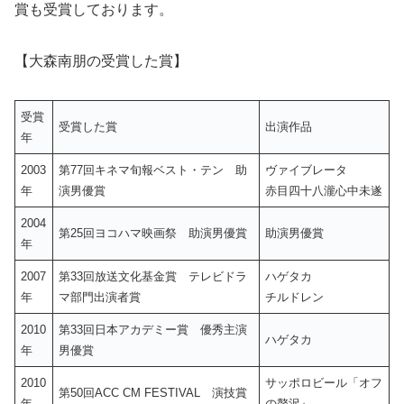
賞も受賞しております。
【大森南朋の受賞した賞】
受賞
受賞した賞
出演作品
年
2003
第77回キネマ旬報ベスト・テン 助
ヴァイブレータ
年
演男優賞
赤目四十八瀧心中未遂
2004
第25回ヨコハマ映画祭 助演男優賞
助演男優賞
年
2007
第33回放送文化基金賞 テレビドラ
ハゲタカ
年
マ部門出演者賞
チルドレン
2010
第33回日本アカデミー賞 優秀主演
ハゲタカ
年
男優賞
2010
サッポロビール「オフ
第50回ACC CM FESTIVAL 演技賞
年
の贅沢』