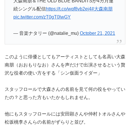
大森南朋＆THE OLD BLUE BANDITSが4カ月連
続シングル配信
https://t.co/wqf8vb2ej4
#大森南朋
pic.twitter.com/zT0gT0lwGY
— 音楽ナタリー (@natalie_mu)
October 21, 2021
このように俳優としてもアーティストとしても名高い大森
南朋（おおもりなお）さんを声だけで出演させるという贅
沢な役者の使い方をする「シン仮面ライダー」
スタッフロールで大森さんの名前を見て何の役をやってい
たの？と思った方もいたかもしれません。
他にもスタッフロールには安田顕さんや仲村トオルさんや
松坂桃李さんらの名前がずらりと並び。