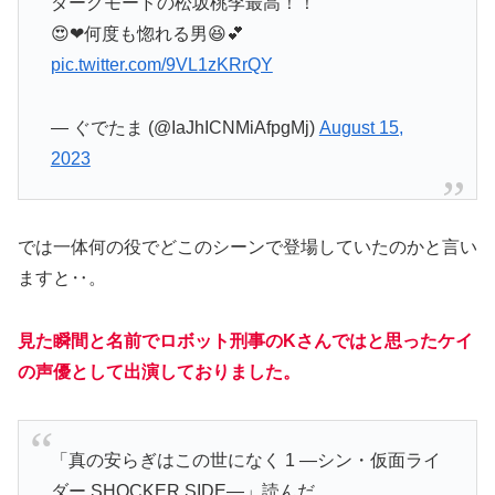
ダークモードの松坂桃李最高！！
😍❤何度も惚れる男😆💕
pic.twitter.com/9VL1zKRrQY
— ぐでたま (@IaJhICNMiAfpgMj)
August 15,
2023
では一体何の役でどこのシーンで登場していたのかと言い
ますと‥。
見た瞬間と名前でロボット刑事のKさんではと思ったケイ
の声優として出演しておりました。
「真の安らぎはこの世になく 1 ―シン・仮面ライ
ダー SHOCKER SIDE―」読んだ。