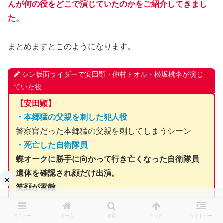
んが何の役をどこで演じていたのかをご紹介してきまし
た。
まとめますとこのようになります。
シン仮面ライダーで安田顕・仲村トオル・松坂桃李が演じ
ていた役
【安田顕】
・本郷猛の父親を刺した犯人役
警察官だった本郷猛の父親を刺してしまうシーン
・死亡した自衛隊員
蝶オークに勝手に向かって行き亡くなった自衛隊員
遺体を確認され顔だけ出演。
×
笑顔が素敵
このどちらかか、またはその両方であるようだが
メニュー
ホーム
検索
トップ
サイドバー