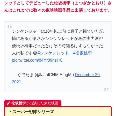
レッドとしてデビューした
松坂桃李
（まつざかとおり）さ
んはこれまでに数々の東映映画作品に出演しております。
シンケンジャーは10年以上前に息子と観ていた記
憶にあるがまさかシンケンレッドがあの実力派俳
優松坂桃李だったとはその時知るはずもなかった
人は私です😂
#シンケンレッド
#松坂桃李
pic.twitter.com/84Yr09nsHC
— ぐでたま (@IaJhICNMiAfpgMj)
December 20,
2021
松坂桃李
が出演した東映映画
・スーパー戦隊シリーズ