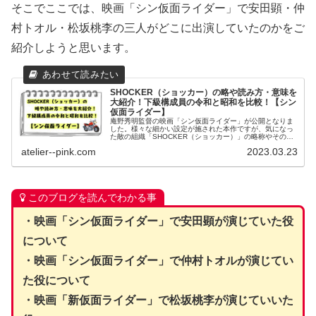
そこでここでは、映画「シン仮面ライダー」で安田顕・仲
村トオル・松坂桃李の三人がどこに出演していたのかをご
紹介しようと思います。
SHOCKER（ショッカー）の略や読み方・意味を
大紹介！下級構成員の令和と昭和を比較！【シン
仮面ライダー】
庵野秀明監督の映画「シン仮面ライダー」が公開となりま
した。様々な細かい設定が施された本作ですが、気になっ
た敵の組織「SHOCKER（ショッカー）」の略称やその読
み方や意味についてまとめてみました。また、下級構成員
atelier--pink.com
2023.03.23
の令和と昭和の比較もしてみました。
このブログを読んでわかる事
・映画「シン仮面ライダー」で安田顕が演じていた役
について
・映画「シン仮面ライダー」で仲村トオルが演じてい
た役について
・映画「新仮面ライダー」で松坂桃李が演じていいた