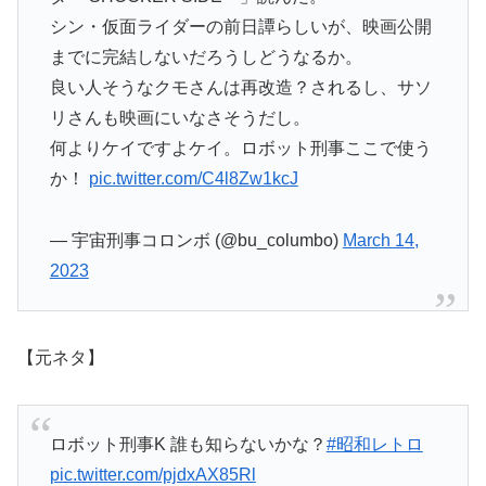
シン・仮面ライダーの前日譚らしいが、映画公開
までに完結しないだろうしどうなるか。
良い人そうなクモさんは再改造？されるし、サソ
リさんも映画にいなさそうだし。
何よりケイですよケイ。ロボット刑事ここで使う
か！
pic.twitter.com/C4l8Zw1kcJ
— 宇宙刑事コロンボ (@bu_columbo)
March 14,
2023
【元ネタ】
ロボット刑事K 誰も知らないかな？
#昭和レトロ
pic.twitter.com/pjdxAX85Rl