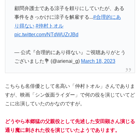
顧問弁護士である涼子を頼りにしていたが、ある
事件をきっかけに涼子を解雇する...
#合理的にあ
り得ない
#仲村トオル
pic.twitter.com/NTdWUZrJBd
— 公式『合理的にあり得ない』ご視聴ありがとう
ございました💐 (@arienai_g)
March 18, 2023
こちらも名俳優として名高い「仲村トオル」さんでありま
すが、映画「シン仮面ライダー」で何の役を演じていてど
こに出演していたのかなのですが。
どうやら本郷猛の父親役として先述した安田顕さん演じる
通り魔に刺された役を演じていたようであります。