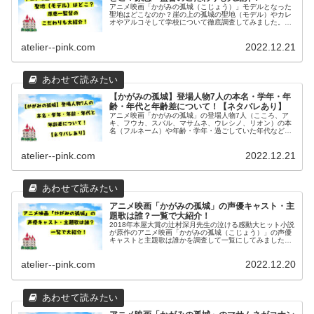
アニメ映画「かがみの孤城（こじょう）」モデルとなった
聖地はどこなのか？崖の上の孤城の聖地（モデル）やカレ
オやアルコそして学校について徹底調査してみました。ま
た、原恵一監督が作品作りにおいてこだわっている点につ
いてもまとめましたのでご覧ください。
atelier--pink.com
2022.12.21
【かがみの孤城】登場人物7人の本名・学年・年
齢・年代と年齢差について！【ネタバレあり】
アニメ映画「かがみの孤城」の登場人物7人（こころ、ア
キ、フウカ、スバル、マサムネ、ウレシノ、リオン）の本
名（フルネーム）や年齢・学年・過ごしていた年代などの
プロフィールについてまとめました、また7人の年齢差に
ついてもご紹介致します。
atelier--pink.com
2022.12.21
アニメ映画「かがみの孤城」の声優キャスト・主
題歌は誰？一覧で大紹介！
2018年本屋大賞の辻村深月先生の泣ける感動大ヒット小説
が原作のアニメ映画「かがみの孤城（こじょう）」の声優
キャストと主題歌は誰かを調査して一覧にしてみました。
出演者のプロフィールや代表作品（出演作品）や経歴につ
いてまとめましたのでご覧ください。
atelier--pink.com
2022.12.20