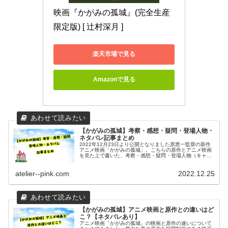
映画『かがみの孤城』(完全生産
限定版) [ 辻村深月 ]
楽天市場で見る
Amazonで見る
【かがみの孤城】考察・感想・疑問・登場人物・
ネタバレ記事まとめ
2022年12月23日より公開となりました原恵一監督の新作
アニメ映画「かがみの孤城」。こちらの原作とアニメ映画
を見た上で書いた、考察・感想・疑問・登場人物（キャラ
クター）・声優・主題歌の歌手についてまとめた記事をご
紹介致しますのでご参考下さい。
atelier--pink.com
2022.12.25
【かがみの孤城】アニメ映画と原作との違いはど
こ？【ネタバレあり】
アニメ映画「かがみの孤城」の映画と原作の違いについて