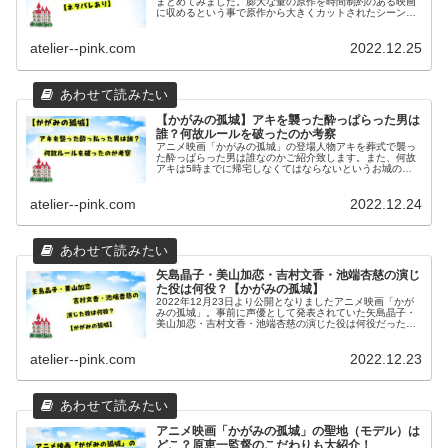
まとめてみました。膨大な量の原作を時間制約のある映画
に収めるという事で原作から大きくカットされたシーンに
ついては除外し、明らかに原作と違う部分について気づい
た点をご紹介致します。【ネタバレあり】
atelier--pink.com
2022.12.25
【かがみの孤城】アキを襲った酔っぱらった男は
誰？何故ルールを破ったのか考察
アニメ映画「かがみの孤城」の登場人物アキを葬式で襲っ
た酔っぱらった男は誰なのかご紹介致します。また、何故
アキは5時までに帰宅しなくてはならないというお城のル
ールを破ってしまったのかという事についても考察してみ
ましたのでご覧下さい。
atelier--pink.com
2022.12.24
矢島晶子・美山加恋・吉村文香・池端杏慈の演じ
た役は何役？【かがみの孤城】
2022年12月23日より公開となりましたアニメ映画「かが
みの孤城」。事前に声優として発表されていた矢島晶子・
美山加恋・吉村文香・池端杏慈の演じた役は何役だったの
かを調査しまとめましたのでご覧ください。プロフィール
についても紹介致します。
atelier--pink.com
2022.12.23
アニメ映画「かがみの孤城」の聖地（モデル）は
どこ？原恵一監督のこだわりも大紹介！