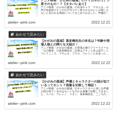
アニメ映画「かがみの孤城」のマサムネがコナン
君そのもの！？【ネタバレあり】
アニメ映画「かがみの孤城」の出演キャラ「マサムネ」の
声が名探偵コナンの江戸川コナン君そのものにしか聞こえ
ないと言われる理由についてまとめてみました。声優が高
山みなみさん、推理シーンでの真実はただひとつ！など似
ている部分を紹介致します。
atelier--pink.com
2022.12.21
【かがみの孤城】喜多嶋先生の本名は？年齢や登
場人物との関りを大紹介！
アニメ映画「かがみの孤城」の登場人物でフリースクール
「心の教室」の喜多嶋先生（正体はアキこと井上晶子）に
ついてこころ、マサムネ、フウカ、ウレシノと出会ったと
きの年齢と年代そして4人との関わり合い（関係性）につ
いてまとめましたのでご覧ください。
atelier--pink.com
2022.12.22
【かがみの孤城】声優とキャラクターの顔が似て
いるってホント？画像を比較して検証！
アニメ映画「かがみの孤城」のキャラクターと演じる声優
が顔が似ているのはホントなのかを画像で比較してみまし
た。スバル、ウレシノ、リオン、喜多嶋先生、こころの
母、アキ、マサムネ、フウカ、こころについてそれぞれ顔
が似ているのか検証しました
atelier--pink.com
2022.12.22