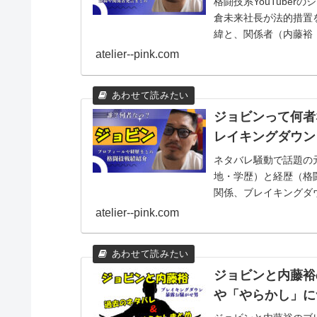
格闘技系YouTuberの
倉未来社長が法的措置
緯と、関係者（内藤裕
atelier--pink.com
ジョビンって何者
レイキングダウン
ネタバレ騒動で話題の元
地・学歴）と経歴（格
関係、ブレイキングダ
したのでご覧ください
atelier--pink.com
ジョビンと内藤裕
や「やらかし」に