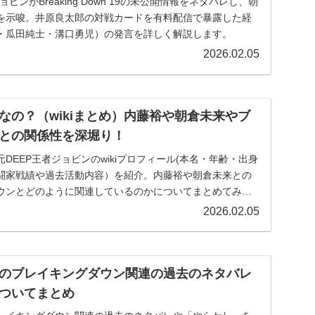
ジョビンがBreaking Down 19の未公開情報をネタバレし、朝
を示唆。井原良太郎の対戦カードを有料配信で暴露した経
・瓜田純士・溝口勇児）の発言を詳しく解説します。
2026.02.05
なの？（wikiまとめ）内藤裕や朝倉未来やブ
との関係性を深堀り！
DEEP王者ジョビンのwikiプロフィール(本名・年齢・出身
闘家戦績や過去活動内容）を紹介。内藤裕や朝倉未来との
ウンとどのように関連しているのかについてまとめてみま
。
2026.02.05
のブレイキングダウン関連の過去のネタバレ
ついてまとめ