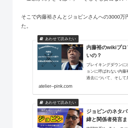
そこで内藤裕さんとジョビンさんへの3000
た。
内藤裕のwiki
いの？
ブレイキングダウンに
ョンに呼ばれない内藤
過去について、そして瓜
していきます。
atelier--pink.com
ジョビンのネタバ
緯と関係者発言ま