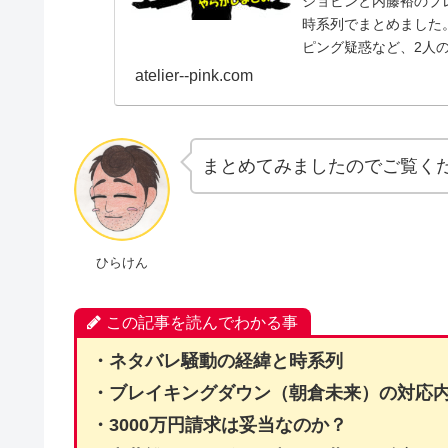
ジョビンと内藤裕のブ
時系列でまとめました
ピング疑惑など、2人
atelier--pink.com
まとめてみましたのでご覧く
ひらけん
この記事を読んでわかる事
・ネタバレ騒動の経緯と時系列
・ブレイキングダウン（朝倉未来）の対応
・3000万円請求は妥当なのか？