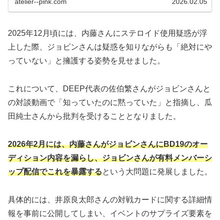
atelier--pink.com
2026.02.05
2025年12月頃には、内藤さんにステロイド使用疑惑が浮
上した際、ジョビンさんは疑惑を知りながらも「絶対にや
っていない」と擁護する姿勢を見せました。
これについて、DEEP代表の佐伯繁さんがジョビンさんと
の対談動画で「知っていたのに黙っていた」と指摘し、瓜
田純士さんから批判を受けることとなりました。
2026年2月には、内藤さんがジョビンさんにBD19のオー
ディション内容を漏らし、ジョビンさんが有料メンバーシ
ップ配信でこれを暴露する
という大問題に発展しました。
具体的には、井原良太郎さんの対戦カードに関する詳細情
報を事前に公開してしまい、イベントのサプライズ要素を