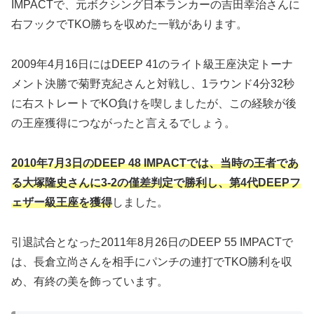
IMPACTで、元ボクシング日本ランカーの吉田幸治さんに
右フックでTKO勝ちを収めた一戦があります。
2009年4月16日にはDEEP 41のライト級王座決定トーナ
メント決勝で菊野克紀さんと対戦し、1ラウンド4分32秒
に右ストレートでKO負けを喫しましたが、この経験が後
の王座獲得につながったと言えるでしょう。
2010年7月3日のDEEP 48 IMPACTでは、当時の王者であ
る大塚隆史さんに3-2の僅差判定で勝利し、第4代DEEPフ
ェザー級王座を獲得
しました。
引退試合となった2011年8月26日のDEEP 55 IMPACTで
は、長倉立尚さんを相手にパンチの連打でTKO勝利を収
め、有終の美を飾っています。