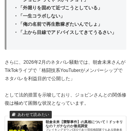
・「外堀りを固めて近づこうとしている」
・「一生コラボしない」
・「俺の名前で再生数稼ぎたいんでしょ」
・「上から目線でアドバイスしてきてうるさい」
さらに、2026年2月のネタバレ騒動では、朝倉未来さんが
TikTokライブで「格闘技系YouTuberがメンバーシップで
ネタバレを利益目的で公開した」
として法的措置を示唆しており、ジョビンさんとの関係修
復は極めて困難な状況となっています。
朝倉未来【襲撃事件】の真相について！ドッキリ
なの？ガチなのか徹底調査
ブレイキングダウンCEOであり現役格闘家でもある朝倉未