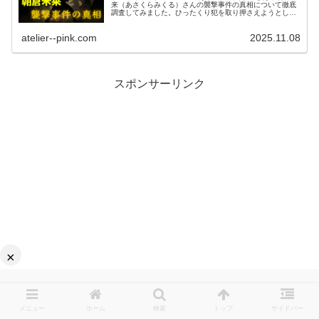
来（あさくらみくる）さんの襲撃事件の真相について徹底
調査してみました。ひったくり犯を取り押さえようとして
ナイフを突きつけられたり、50人に襲われたという事はド
ッキリなのか？ガチなのか？紹介します
atelier--pink.com
2025.11.08
スポンサーリンク
×
メニュー
ホーム
検索
トップ
サイドバー