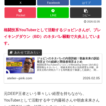
X
Facebook
はてブ
Pocket
LINE
コピー
2026.02.05
格闘技系YouTuberとして活動するジョビンさんが、ブレ
イキングダウン（BD）のネタバレ騒動で大炎上していま
す。
ジョビンのネタバレの内容詳細！朝倉未来の訴訟
発言までの経緯と関係者発言まとめ
格闘技系YouTuberのジョビンがBreaking Down 19の未公
開情報をネタバレし、朝倉未来社長が法的措置を示唆。井
原良太郎の対戦カードを有料配信で暴露した経緯と、関係
者（内藤裕・瓜田純士・溝口勇児）の発言を詳しく解説し
ます。
atelier--pink.com
2026.02.05
元DEEP王者という華々しい経歴を持ちながら、
YouTuberとして活動する中で内藤裕さんや朝倉未来さん