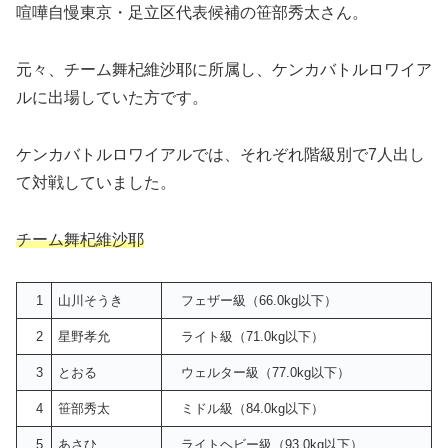
喧嘩自慢東京・足立区代表候補の笹部秀太さん。
元々、チーム舞杞維沙耶に所属し、ケンカバトルロワイア
ルに出場していた方です。
ケンカバトルロワイアルでは、それぞれ階級別で7人出し
て対戦していました。
チーム舞杞維沙耶
1
山川そうき
フェザー級（66.0kg以下）
2
星野孝允
ライト級（71.0kg以下）
3
とおる
ウェルター級（77.0kg以下）
4
笹部秀太
ミドル級（84.0kg以下）
5
あさひ
ライトヘビー級（93.0kg以下）