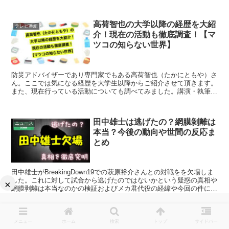
高荷智也の大学以降の経歴を大紹
テレビ番組
介！現在の活動も徹底調査！【マ
ツコの知らない世界】
防災アドバイザーであり専門家でもある高荷智也（たかにともや）さ
ん。ここでは気になる経歴を大学生以降からご紹介させて頂きます。
また、現在行っている活動についても調べてみました。講演・執筆・
コンサルなど幅広く活動している、高安さんについて徹底調査しまし
たのでご紹介致します。
田中雄士は逃げたの？網膜剝離は
ニュース
本当？今後の動向や世間の反応ま
とめ
田中雄士がBreakingDown19での萩原裕介さんとの対戦をを欠場しま
した。これに対して試合から逃げたのではないかという疑惑の真相や
×
網膜剥離は本当なのかの検証およびメカ君代役の経緯や今回の件につ
いての世間の反応や今後の動向について紹介致します。
sakkki(サキ）と白川陸斗の因縁
ブレイキングダウン
メニュー
ホーム
検索
トップ
サイドバー