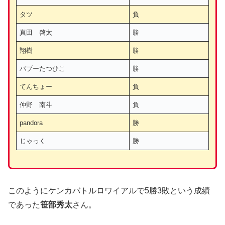
タツ
負
真田 啓太
勝
翔樹
勝
バブーたつひこ
勝
てんちょー
負
仲野 南斗
負
pandora
勝
じゃっく
勝
このようにケンカバトルロワイアルで5勝3敗という成績
であった
笹部秀太
さん。