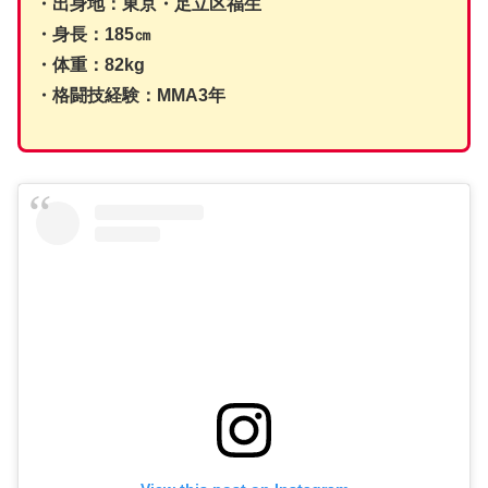
・出身地：東京・足立区福生
・身長：185㎝
・体重：82kg
・格闘技経験：MMA3年