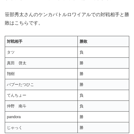
笹部秀太さんのケンカバトルロワイアルでの対戦相手と勝
敗はこちらです。
対戦相手
勝敗
タツ
負
真田 啓太
勝
翔樹
勝
バブーたつひこ
勝
てんちょー
負
仲野 南斗
負
pandora
勝
じゃっく
勝