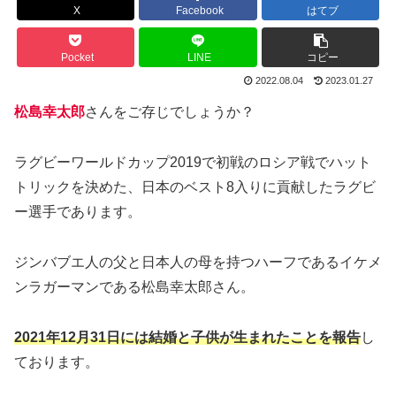
X
Facebook
はてブ
Pocket
LINE
コピー
2022.08.04
2023.01.27
松島幸太郎
さんをご存じでしょうか？
ラグビーワールドカップ2019で初戦のロシア戦でハット
トリックを決めた、日本のベスト8入りに貢献したラグビ
ー選手であります。
ジンバブエ人の父と日本人の母を持つハーフであるイケメ
ンラガーマンである松島幸太郎さん。
2021年12月31日には結婚と子供が生まれたことを報告
し
ております。