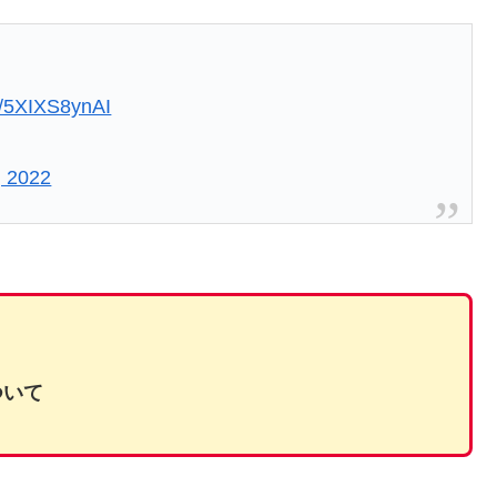
om/5XIXS8ynAI
, 2022
て
）
ついて