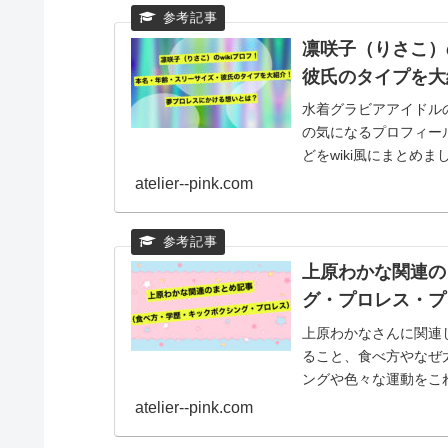
凛咲子（りさこ）
彼氏のタイプを大
水着グラビアアイドル
の気になるプロフィー
どをwiki風にまとめ
る想いについても合わ
atelier--pink.com
上原わかな関連の
グ・プロレス・プ
上原わかなさんに関連し
ること、食べ方やなぜ
ングや色々な運動をこ
また挑戦している夢プ
atelier--pink.com