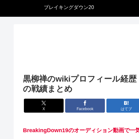
ブレイキングダウン20
黒柳禅のwikiプロフィール経
の戦績まとめ
X
Facebook
はてブ
BreakingDown19のオーディション動画