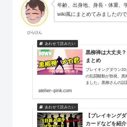
年齢、出身地、身長・体重、
wiki風にまとめてみましたの
ひらけん
黒柳禅は大丈夫？
まとめ
ブレイキングダウン2
の乱闘騒動が勃発。黒
ました。黒柳さんの話題
ました。
atelier--pink.com
【ブレイキングダ
カードなどを紹介