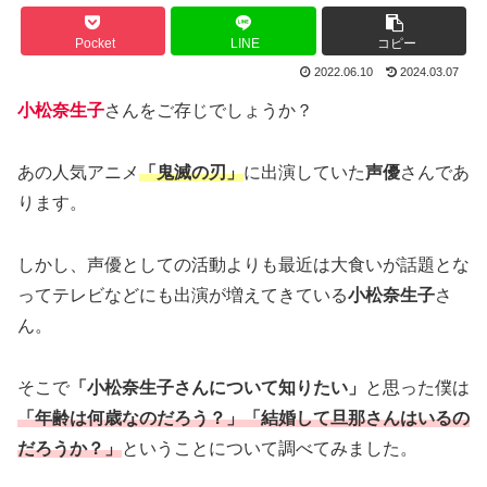
Pocket
LINE
コピー
2022.06.10
2024.03.07
小松奈生子
さんをご存じでしょうか？
あの人気アニメ
「鬼滅の刃」
に出演していた
声優
さんであ
ります。
しかし、声優としての活動よりも最近は大食いが話題とな
ってテレビなどにも出演が増えてきている
小松奈生子
さ
ん。
そこで
「小松奈生子さんについて知りたい」
と思った僕は
「年齢は何歳なのだろう？」
「結婚して旦那さんはいるの
だろうか？」
ということについて調べてみました。