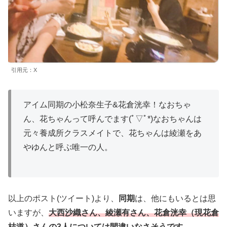
引用元：X
アイム同期の小松奈生子&花倉洸幸！なおちゃ
ん、花ちゃんって呼んでます(ﾟ▽ﾟ*)なおちゃんは
元々養成所クラスメイトで、花ちゃんは綾瀬をあ
やゆんと呼ぶ唯一の人。
以上のポスト(ツイート)より、
同期
は、他にもいるとは思
いますが、
大西沙織さん、綾瀬有さん、花倉洸幸（現花倉
桔道）さんの3人については間違いなさそうです。