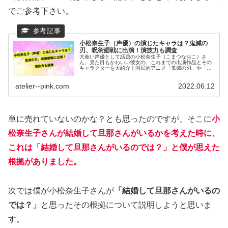
でご参考下さい。
小松奈生子（声優）の演じたキャラは？鬼滅の
刃、呪術廻戦に出演！演技力も調査
大食い声優として話題の小松奈生子（こまつなおこ）さ
ん、見た目もかわいい彼女の、これまでの出演作品とその
キャラクターを大紹介！国民的アニメ「鬼滅の刃」や「呪
術廻戦」「クレヨンしんちゃん」「転スラ」にも出演して
いた彼女の、演技力も調査してみた。
atelier--pink.com
2022.06.12
単に売れていないのかな？とも思ったのですが、そこに
小
松奈生子さんが結婚して旦那さんがいるかを考えた時に、
これは「結婚して旦那さんがいるのでは？」と僕が思えた
根拠がありました。
次では僕が小松奈生子さんが
「結婚して旦那さんがいるの
では？」
と思ったその根拠について説明しようと思いま
す。