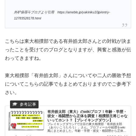
外枦保尋斗ブログより引用 https://ameblo.jp/yakiniku10jp/entry-
12783528178.html
こちらは東大相撲部である有井皓太郎さんとの対戦が決ま
ったことを受けてのブログとなりますが、興奮と感激が伝
わってきますね。
東大相撲部「有井皓太郎」さんについてや二人の勝敗予想
についてこちらの記事でもまとめておりますのでご参考下
さい。
有井皓太郎（東大）のwikiプロフ！年齢・学歴・
彼女・格闘歴から正体を調査！相撲部主将じゃな
いってホント？【ブレイキングダウン】
ブレイキングダウン7で注目の東大相撲部「有井皓太郎
（ありいこうたろう）」さん。プロフィールや経歴をwiki
風にまとめました。年齢・学歴・彼女・格闘歴から正体を
調査してみます。強いのか弱いのか、主将というのは本当