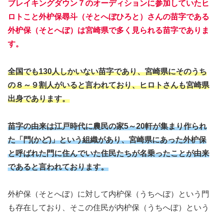
ブレイキングダウン７のオーディションに参加していたヒ
ロトこと外枦保尋斗（そとへぼひろと）さんの苗字である
外枦保（そとへぼ）は宮崎県で多く見られる苗字でありま
す。
全国でも130人しかいない苗字であり、宮崎県にそのうち
の８～９割人がいると言われており、ヒロトさんも宮崎県
出身であります。
苗字の由来は江戸時代に農民の家5～20軒が集まり作られ
た「門(かど)」という組織があり、宮崎県にあった外枦保
と呼ばれた門に住んでいた住民たちが名乗ったことが由来
であると言われております。
外枦保（そとへぼ）に対して内枦保（うちへぼ）という門
も存在しており、そこの住民が内枦保（うちへぼ）という