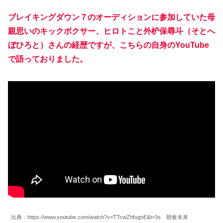
ブレイキングダウン７のオーディションに参加していた母
親思いのキックボクサー、ヒロトこと外枦保尋斗（そとへ
ぼひろと）さんの経歴ですが、こちらの自身のYouTube
で語っておりました。
出典：https://www.youtube.com/watch?v=TTcwZhfugnE&t=3s 朝倉未来