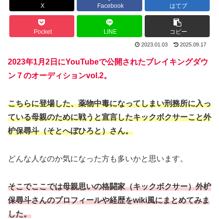
X
Facebook
はてブ
Pocket
LINE
コピー
2023.01.03
2025.09.17
2023年1月2日にYouTubeで公開されたブレイキングダウ
ン７のオーディションvol.2。
こちらに登場した、薬物中毒になってしまい刑務所に入っ
ている母親のために戦うと宣言したキックボクサーこと外
枦保尋斗（そとへぼひろと）さん。
どんな人なのか気になった方も多いかと思います。
そこでここでは母親思いの格闘家（キックボクサー）外枦
保尋斗さんのプロフィールや経歴をwiki風にまとめてみま
した。