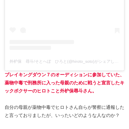
外枦保 尋斗/そとへぼ ひろと(@hiroto_soto)がシェアした投稿
ブレイキングダウン７のオーディションに参加していた、
薬物中毒で刑務所に入った母親のために戦うと宣言したキ
ックボクサーのヒロトこと外枦保尋斗さん。
自分の母親が薬物中毒でヒロトさん自らが警察に通報した
と言っておりましたが、いったいどのような人なのか？