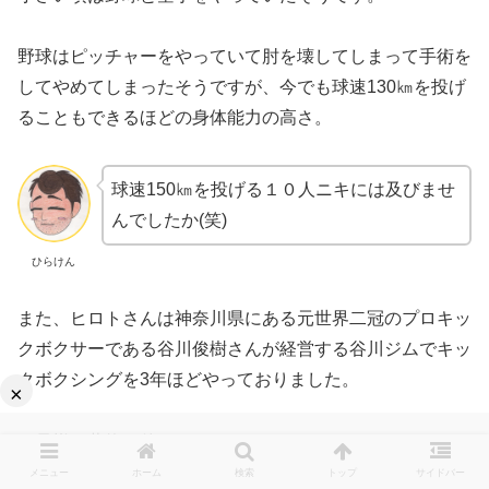
野球はピッチャーをやっていて肘を壊してしまって手術を
してやめてしまったそうですが、今でも球速130㎞を投げ
ることもできるほどの身体能力の高さ。
球速150㎞を投げる１０人ニキには及びませ
んでしたか(笑)
ひらけん
また、ヒロトさんは神奈川県にある元世界二冠のプロキッ
クボクサーである谷川俊樹さんが経営する谷川ジムでキッ
クボクシングを3年ほどやっておりました。
×
お母様の薬物の件などもあり、やめてしまったこともあっ
たそうですが、アマチュアの試合で8試合、プロの試合で
メニュー
ホーム
検索
トップ
サイドバー