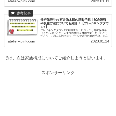
atelier--pink.com
2023.01.11
なのかまた決まりました対戦相手についても紹介します。
外枦保尋斗vs有井皓太郎の勝敗予想！試合速報
や視聴方法についても紹介！【ブレイキングダウ
ン7】
ブレイキングダウン7で対戦する「ヒロトこと外枦保尋斗
（そとへぼひろと）vs東大相撲部有井皓太郎（ありいこう
たろう）」の二人のプロフィールや試合の勝敗予想、また
2023年2月19日の試合結果から試合の速報、また視聴方法
atelier--pink.com
2023.01.14
についてもまとめました。
では、次は家族構成についてご紹介しようと思います。
スポンサーリンク