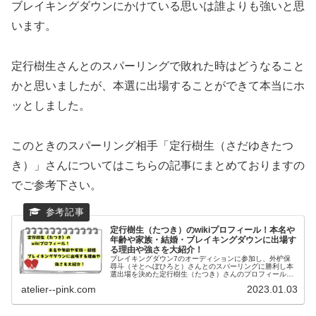
ブレイキングダウンにかけている思いは誰よりも強いと思
います。
定行樹生さんとのスパーリングで敗れた時はどうなること
かと思いましたが、本選に出場することができて本当にホ
ッとしました。
このときのスパーリング相手「定行樹生（さだゆきたつ
き）」さんについてはこちらの記事にまとめておりますの
でご参考下さい。
定行樹生（たつき）のwikiプロフィール！本名や
年齢や家族・結婚・ブレイキングダウンに出場す
る理由や強さを大紹介！
ブレイキングダウン7のオーディションに参加し、外枦保
尋斗（そとへぼひろと）さんとのスパーリングに勝利し本
選出場を決めた定行樹生（たつき）さんのプロフィールを
wiki風にまとめました。本名・年齢・家族・結婚・強さ
atelier--pink.com
2023.01.03
（戦績）についてご紹介致します。