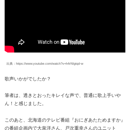
出典：https://www.youtube.com/watch?v=h4rNIgtqd-w
歌声いかがでしたか？
筆者は、透きとおったキレイな声で、普通に歌上手いや
ん！と感じました。
このあと、北海道のテレビ番組『おにぎあたためますか』
の番組企画内で大泉洋さん、戸次重幸さんのユニット