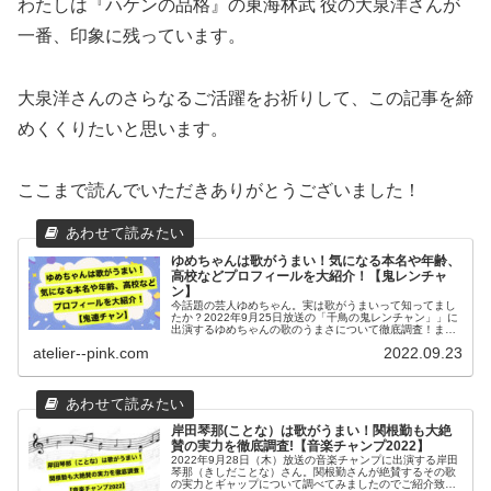
一番、印象に残っています。
大泉洋さんのさらなるご活躍をお祈りして、この記事を締
めくくりたいと思います。
ここまで読んでいただきありがとうございました！
ゆめちゃんは歌がうまい！気になる本名や年齢、
高校などプロフィールを大紹介！【鬼レンチャ
ン】
今話題の芸人ゆめちゃん。実は歌がうまいって知ってまし
たか？2022年9月25日放送の「千鳥の鬼レンチャン」」に
出演するゆめちゃんの歌のうまさについて徹底調査！また
気になるプロフィール（本名、年齢、高校）なども調べま
atelier--pink.com
2022.09.23
したので合わせてご紹介致します。
岸田琴那(ことな）は歌がうまい！関根勤も大絶
賛の実力を徹底調査!【音楽チャンプ2022】
2022年9月28日（木）放送の音楽チャンプに出演する岸田
琴那（きしだことな）さん。関根勤さんが絶賛するその歌
の実力とギャップについて調べてみましたのでご紹介致し
ます。また本選出場となった音楽チャンプの番組の内容に
ついても合わせてご紹介致します。