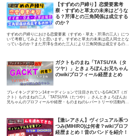
察・すずめと草太の未来はどうな
る？芹澤との三角関係は成立する
のか？
すずめの戸締りにおける恋愛要素（すずめ・草太・芹澤の三人）につ
いて考察してみようと思います。すずめと草太の未来は恋人同士とな
っているのか？また芹澤を含めた三人により三角関係は成立するのか
ついて妄想してみました。
ガクトものまね「TATSUYA（タ
ブレイキングダウン
ツヤ）」ときょろぽんお兄ちゃん
のwikiプロフィール経歴まとめ
ブレイキングダウン14オーディションで注目されているGACKT（ガ
クト）ものまねの二人「TATSUYA（たつや）」さんときょろぽんお
兄ちゃんのプロフィールや経歴・ものまねのレパートリーや活動内容
についてwiki風にまとめた上で紹介いたします。
【激レアさん】ヴィジュアル系つ
テレビ番組
つみ(MIHIRO)は何者？wikiプロフ
経歴まとめ！昔のバンドを紹介！