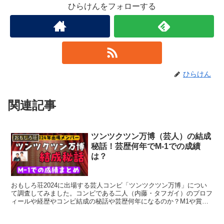
ひらけん
関連記事
ツンツクツン万博（芸人）の結成
おもしろ荘
秘話！芸歴何年でM-1での成績
は？
おもしろ荘2024に出場する芸人コンビ「ツンツクツン万博」につい
て調査してみました。コンビである二人（内藤・タフガイ）のプロフ
ィールや経歴やコンビ結成の秘話や芸歴何年になるのか？M1や賞レ
ースでの成績についてもwiki風にまとめてみました。
【すずめの戸締り】恋愛要素考
アニメ