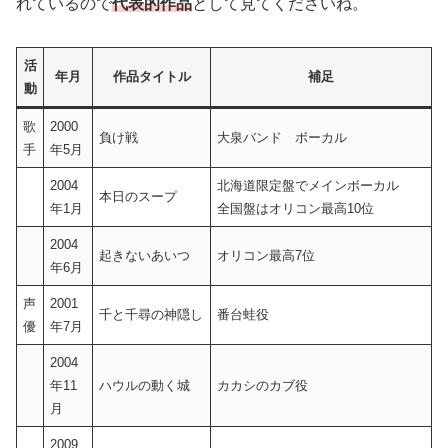
活
年月
作品タイトル
補足
動
歌
2000
負け戦
大泉バンド ボーカル
手
年5月
2004
北海道限定盤でメインボーカル
本日のスープ
年1月
全国盤はオリコン最高10位
2004
起きないあいつ
オリコン最高7位
年6月
声
2001
千と千尋の神隠し
番台蛙役
優
年7月
2004
年11
ハウルの動く城
カカシのカブ役
月
2009
レイトン教授と永
年12
レイトン教授役