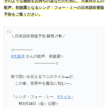
そのような感想をお持ちのあなたのために、大泉洋さんの
歌声、初披露となるシング・フォー・ミーの日本語吹替版
予告をご覧ください。
＼日本語吹替版予告 解禁🎶❣️/／
♫───────
#大泉洋
さんの歌声、初披露✨
────────♫
歌で想いを伝えるワニのライル🐊が、
この春、世界中を魔法に包む──。
『シング・フォー・ミー、
#ライル
』
🎼𝟑月𝟐𝟒日（金）公開✨