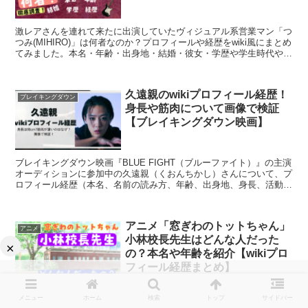
激レアさんを連れて来たに出演していたヴィジュアル系営業マン「つ
つみ(MIHIRO)」は何者なのか？プロフィールや経歴をwiki風にまとめ
てみました。本名・年齢・出身地・結婚・彼女・学歴や学生時代や卒
業後や昔のバンドについて紹介していきます。
久遠親のwikiプロフィール経歴！
ブレイキングダウン
身長や筋肉について画像で検証
【ブレイキングダウン映画】
ブレイキングダウン映画『BLUE FIGHT（ブルーファイト）』の主演
オーディションに参加中の久遠親（くおんちかし）さんについて、プ
ロフィール経歴（本名、名前の読み方、年齢、出身地、身長、活動内
容、出演作品）をwiki風にまとめました。
アニメ「窓ぎわのトットちゃん」
アニメ
小林校長先生はどんな人だった
の？本名や年齢を紹介【wikiプロ
×
フィール経歴まとめ】
黒柳徹子さんのベストセラーをアニメ化した「映画 窓ぎわのトット
ちゃん」映画『窓ぎわのトットちゃん』の声優が決まりましたね？中
メニュー
ホーム
検索
トップ
サイドバー
でも役所広司さんが声を務めるトモエ学園の校長先生である小林宗作