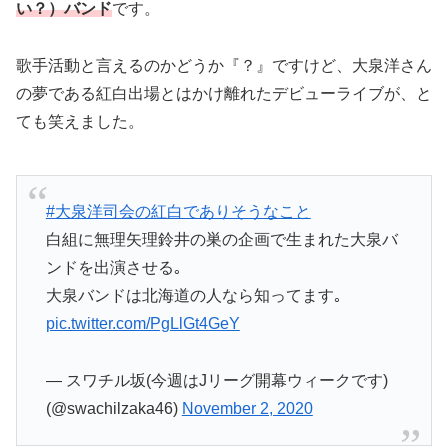
歌手活動と言えるのかどうか『？』ですけど、大泉洋さん
の夢である紅白出場とはかけ離れたデビューライブが、と
ても笑えました。
#大泉洋司会の紅白でありそうなこと
白組に無理矢理鈴井の巣の企画で生まれた大泉バ
ンドを出演させる｡
大泉バンドは北海道の人なら知ってます｡
pic.twitter.com/PgLlGt4GeY
— スワチル坂(今週はJリーグ開幕ウィークです)
(@swachilzaka46)
November 2, 2020