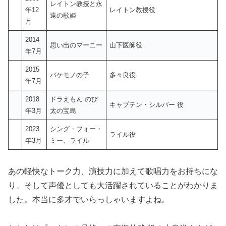
遠の歌姫
月
2014
思い出のマーニー
山下医師役
年7月
2015
バケモノの子
多々良役
年7月
2018
ドラえもん のび
キャプテン・シルバー 役
年3月
太の宝島
2023
シング・フォー・
ライル役
年3月
ミー、ライル
あの軽快なトーク力、演技力に加えて歌唱力をお持ちにな
り、そして声優としても大活躍されていることがわかりま
した。本当に多才でいらっしゃいますよね。
わたしは『ハケンの品格』の東海林武 役の大泉洋さんが