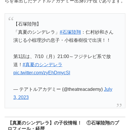
らを輩出したテアトルアカデミー出身の子役であります。
【石塚陸翔】
「真夏のシンデレラ」
#石塚陸翔
：仁村紗和さん
演じる小椋理沙の息子・小椋春樹役で出演！！
第1話は、7/10（月）21:00～フジテレビ系で放
送！
#真夏のシンデレラ
pic.twitter.com/zyEhDmycSl
— テアトルアカデミー (@theatreacademy)
July
3, 2023
【真夏のシンデレラ】の子役情報！ ①石塚陸翔のプ
ロフィール・経歴