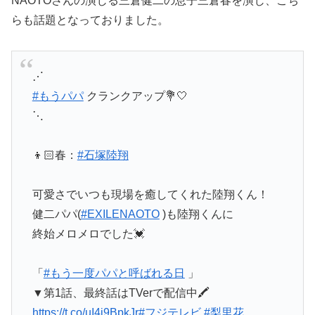
NAOTOさんの演じる三倉健二の息子三倉春を演じ、こち
らも話題となっておりました。
⋰
#もうパパ
クランクアップ💐🤍
⋱
👦🏻春：
#石塚陸翔
可愛さでいつも現場を癒してくれた陸翔くん！
健二パパ(
#EXILENAOTO
)も陸翔くんに
終始メロメロでした💓
「
#もう一度パパと呼ばれる日
」
▼第1話、最終話はTVerで配信中🖍
https://t.co/uI4i9BpkJr
#フジテレビ
#梨里花