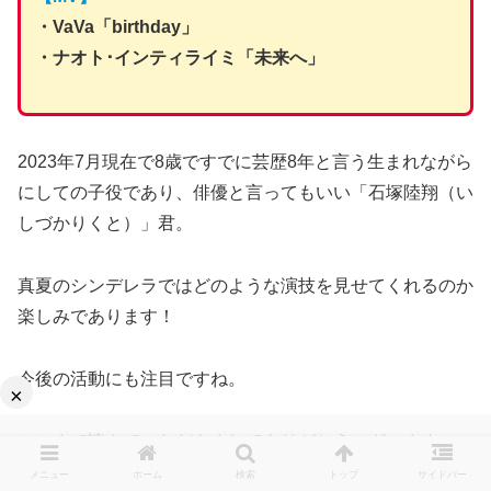
・VaVa「birthday」
・ナオト･インティライミ「未来へ」
2023年7月現在で8歳ですでに芸歴8年と言う生まれながら
にしての子役であり、俳優と言ってもいい「石塚陸翔（い
しづかりくと）」君。
真夏のシンデレラではどのような演技を見せてくれるのか
楽しみであります！
今後の活動にも注目ですね。
×
ここまで読んでいただきましてありがとうございます。
メニュー
ホーム
検索
トップ
サイドバー