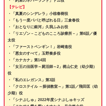
・「約束のネバーランド」トム役
【テレビ】
・「真夏のシンデレラ」小椋春樹役
・「もう一度パパと呼ばれる日」三倉春役
・「おとなりに銀河」久我ふみお役
・「リエゾン－こどものこころ診療所－」第6話／優
太役
・「ファーストペンギン！」岩崎進役
・「悪女のすべて」玉野奏多役
・「カナカナ」第14回
・「女王の法医学～屍活師～2」梶山仁史（幼少期）
役
・「私のエレガンス」第3話
・「クロステイル ～探偵教室～」第1話／飛田匡（幼
少期）役
・「シナぷしゅ」2022年度シナぷしゅキッズ