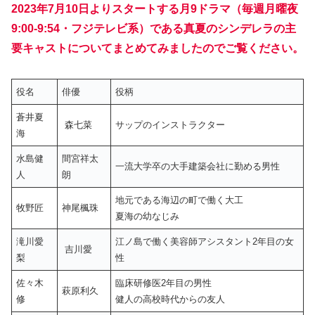
2023年7月10日よりスタートする月9ドラマ（毎週月曜夜
9:00-9:54・フジテレビ系）である真夏のシンデレラの主
要キャストについてまとめてみましたのでご覧ください。
役名
俳優
役柄
蒼井夏
森七菜
サップのインストラクター
海
水島健
間宮祥太
一流大学卒の大手建築会社に勤める男性
人
朗
地元である海辺の町で働く大工
牧野匠
神尾楓珠
夏海の幼なじみ
滝川愛
江ノ島で働く美容師アシスタント2年目の女
吉川愛
梨
性
佐々木
臨床研修医2年目の男性
萩原利久
修
健人の高校時代からの友人