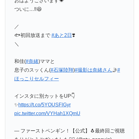
おはようございます☀
ついに…‼️😆
／
🐟初回放送まで
#あと2日
❣️
＼
和佳(
#奈緒
)ママと
息子のスッくん(
#石塚陸翔
)
#撮影は奈緒さん
🤳
#
ほっこりセルフィー
インスタに別カットをUP👇
✨
https://t.co/5YOUSFlGyr
pic.twitter.com/VYHah1XQmU
— ファーストペンギン！【公式】🐧最終回ご視聴