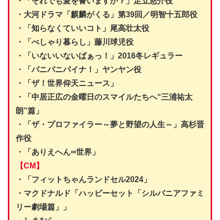
・「それでも愛を誓いますか？」足立悠介役
・大河ドラマ「麒麟がくる」第39回／明智十五郎役
・「知らなくていいコト」尾高壮太役
・「べしゃり暮らし」藤川球児役
・「いないいないばぁっ！」2016冬レギュラー
・「パニパニパイナ！」ヤンヤン役
・「ザ！世界仰天ニュース」
・「中居正広の金曜日のスマイルたちへ“三浦祐太
朗”篇」
・「ザ・プロファイラー～夢と野望の人生～」高杉晋
作役
・「ありえへん∞世界」
【CM】
・「フィットちゃんランドセル2024」
・マクドナルド「ハッピーセット「シルバニアファミ
リー劇場篇」」