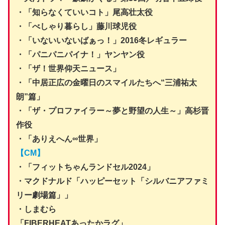
・「知らなくていいコト」尾高壮太役
・「べしゃり暮らし」藤川球児役
・「いないいないばぁっ！」2016冬レギュラー
・「パニパニパイナ！」ヤンヤン役
・「ザ！世界仰天ニュース」
・「中居正広の金曜日のスマイルたちへ“三浦祐太
朗”篇」
・「ザ・プロファイラー～夢と野望の人生～」高杉晋
作役
・「ありえへん∞世界」
【CM】
・「フィットちゃんランドセル2024」
・マクドナルド「ハッピーセット「シルバニアファミ
リー劇場篇」」
・しまむら
「FIBERHEATあったかラグ」