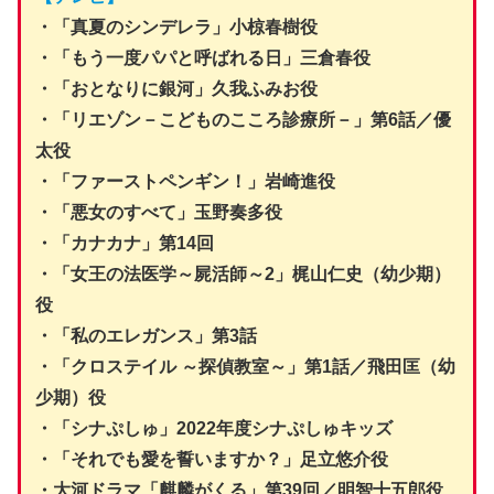
・「真夏のシンデレラ」小椋春樹役
・「もう一度パパと呼ばれる日」三倉春役
・「おとなりに銀河」久我ふみお役
・「リエゾン－こどものこころ診療所－」第6話／優
太役
・「ファーストペンギン！」岩崎進役
・「悪女のすべて」玉野奏多役
・「カナカナ」第14回
・「女王の法医学～屍活師～2」梶山仁史（幼少期）
役
・「私のエレガンス」第3話
・「クロステイル ～探偵教室～」第1話／飛田匡（幼
少期）役
・「シナぷしゅ」2022年度シナぷしゅキッズ
・「それでも愛を誓いますか？」足立悠介役
・大河ドラマ「麒麟がくる」第39回／明智十五郎役