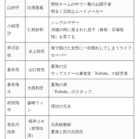
男性チームの中で一番のお調子者
山内守
白濱亜嵐
明るく元気なムードメーカー
シングルマザー
小椋理
仁村紗和
18歳の時に産まれた息子（春樹：石塚陸
沙
翔）を育てる
早川宗
海で助けた女性に一目惚れしてしまうライフ
水上恒司
佑
セーバー
夏海の父
蒼井亮
山口智充
サップスクール兼食堂「Kohola」の経営者
蒼井海
夏海の弟
大西利空
斗
「Kohola」のスタッフ。
村田翔
森崎ウィ
理沙の元夫
平
ン
桜井ユキ
長谷川
元高校教師
（友情出
佳奈
夏海と匠の元担任
演）