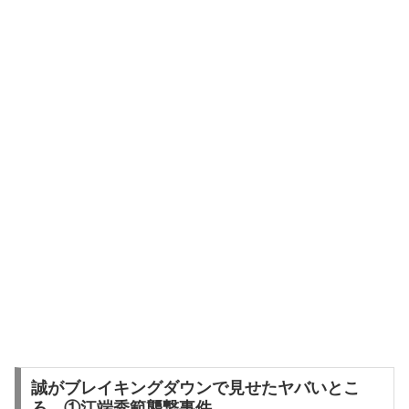
誠がブレイキングダウンで見せたヤバいとこ
ろ ①江端秀範襲撃事件