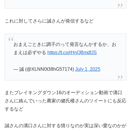
これに対してさらに誠さんが発信するなど
おまえごときに調子のって発言なんかするか、お
まえは必ずやる
https://t.co/rHnQBmdfJS
— 誠 (@XLNN0t38hG57174)
July 1, 2025
またブレイキングダウン16のオーディション動画で溝口
さんに絡んでいった農家の健氏楼さんのツイートにも反応
するなど
誠さんの溝口さんに対する憤りなのか実は深い愛なのかが