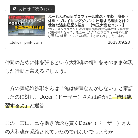
ぶーちんのwikiプロフィール本名・年齢・身長・
体重・ブレイキングダウンに出場する理由とは？
壮絶な過去経歴を紹介！【埼玉大宮セコンド】
ブレイキングダウン10の喧嘩自慢最強決定戦の埼玉県大宮
代表候補となっているぶーちんさんのプロフィールや壮絶
な過去の経歴についてwiki風にまとめてみました。本名や
年齢・出身地やブレイキングダウンに出場しようと思った
atelier--pink.com
2023.09.23
理由について紹介いたします。
仲間のために体を張るという大和魂の精神をそのまま体現
した行動と言えるでしょう。
一方の舞紀維沙耶さんは「俺は練習なんかしない」と豪語
したのに対し、Dozer（ドーザー）さんは静かに
「俺は練
習するよ」
と返答。
この一言に、己を磨き信念を貫くDozer（ドーザー）さん
の大和魂が凝縮されていたのではないでしょうか。