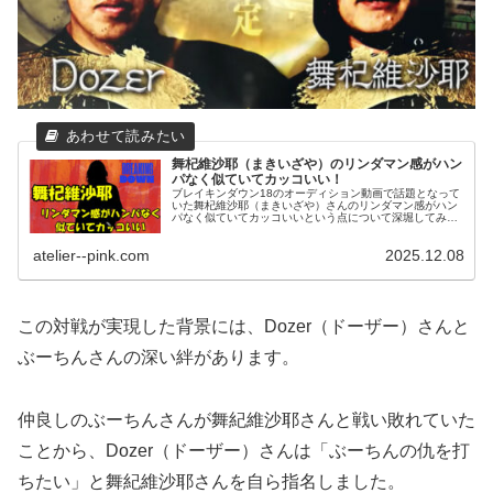
舞杞維沙耶（まきいざや）のリンダマン感がハン
パなく似ていてカッコいい！
ブレイキンダウン18のオーディション動画で話題となって
いた舞杞維沙耶（まきいざや）さんのリンダマン感がハン
パなく似ていてカッコいいという点について深堀してみま
した。二人の見た目の似ているところや生きざまについて
紹介致します。
atelier--pink.com
2025.12.08
この対戦が実現した背景には、Dozer（ドーザー）さんと
ぶーちんさんの深い絆があります。
仲良しのぶーちんさんが舞紀維沙耶さんと戦い敗れていた
ことから、Dozer（ドーザー）さんは「ぶーちんの仇を打
ちたい」と舞紀維沙耶さんを自ら指名しました。