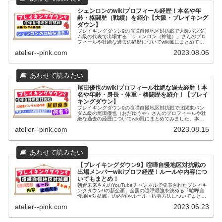
シェンロンのwikiプロフィール経歴！本名や年
齢・格闘歴（戦績）を紹介【大阪・ブレイキング
ダウン】
ブレイキングダウン9の喧嘩自慢地区対抗戦で大阪バンダ
ム級の代表で出場する「シェンロン（神龍）」さんのプロ
フィールや壮絶な過去の経歴についてwiki風にまとめてみ
ました。本名（名前の由来）や年齢・出身地や身長・体
atelier--pink.com
2023.08.06
重、格闘歴や戦績や強さについて紹介します。
尾田優也のwikiプロフィール壮絶な過去経歴！本
名や年齢・身長・体重・格闘歴を紹介！【ブレイ
キングダウン】
ブレイキングダウン9の喧嘩自慢地区対抗戦で北関東バン
ダム級の尾田優也（おだゆうや）さんのプロフィールや壮
絶な過去の経歴についてwiki風にまとめてみました。本名
や年齢、身長や体重・出身地や家族・学歴・格闘歴や準決
atelier--pink.com
2023.08.15
勝・決勝の結果について紹介致します。
【ブレイキングダウン9】喧嘩自慢地区対抗戦の
出場メンバーwikiプロフ経歴！ルールや内容につ
いてもまとめ！
朝倉未来さんのYouTubeチャンネルで発表されたブレイキ
ングダウン9の新企画、全国の喧嘩最強を決める「喧嘩自
慢地区対抗戦」の内容やルール・応募方法についてまとめ
ました。また「大阪」「横浜」「北関東」「九州」の出場
atelier--pink.com
2023.06.23
メンバーについても紹介します。