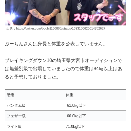
出典：https://twitter.com/buchi1130888/status/1693180625614782627
ぶーちんさんは身長と体重を公表していません。
ブレイキングダウン10の埼玉県大宮市オーディションで
は無差別級で出場していましたので体重は84㎏以上はあ
ると予想しておりました。
階級
体重
バンタム級
61.0kg以下
フェザー級
66.0kg以下
ライト級
71.0kg以下