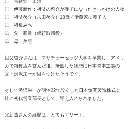
◎ 曽祖父 正治
◎ 伊藤新作：祖父の啓介が養子になったきっかけの人物
◎ 祖父啓介（吉田啓介）18歳で伊藤家に養子入
◎ 祖母みち
◎ 父 新造（銀行取締役）
◎ 母 美惠
祖父啓介さんは、マサチューセッツ大学を卒業し、アメリ
カで雑貨店を営んだ後、帰国した経歴に日本資本主義の
父・渋沢栄一が目をつけたそうです。
そして渋沢栄一が明治22年設立した日本煉瓦製造株式会
社に初代営業部長として、迎え入れられました。
父新造さんの経歴は、とてもエリート。