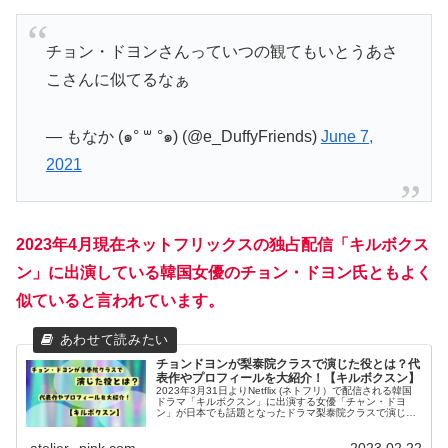
チョン・ドヨンさんっていつの観てもいとうあさ
こさんに似てるなぁ
— もなか (๑° ꒳ °๑) (@e_DuffyFriends)
June 7,
2021
2023年4月現在ネットフリックスの独占配信「キルボクス
ン」に出演している
韓国女優のチョン・ドヨン氏ともよく
似ていると言われています。
チョンドヨンが梨泰院クラスで演じた役とは？代
表作やプロフィールを大紹介！【キルボクスン】
2023年3月31日よりNetflix (ネトフリ）で配信される韓国
ドラマ「キルボクスン」に出演する女優「チャン・ドヨ
ン」が日本でも話題となったドラマ梨泰院クラスで演じて
いた役は何だったのか？またこれまでの出演作品やプロフ
ィールについて紹介致します。
atelier--pink.com
2023.02.22