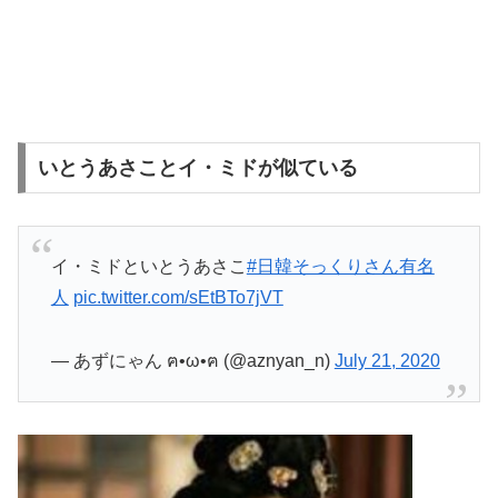
いとうあさことイ・ミドが似ている
イ・ミドといとうあさこ
#日韓そっくりさん有名
人
pic.twitter.com/sEtBTo7jVT
— あずにゃん ฅ•ω•ฅ (@aznyan_n)
July 21, 2020