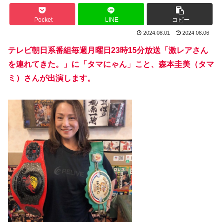
Pocket
LINE
コピー
2024.08.01
2024.08.06
テレビ朝日系番組毎週月曜日23時15分放送「激レアさん
を連れてきた。」に「タマにゃん」こと、森本圭美（タマ
ミ）さんが出演します。