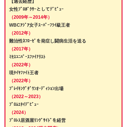
【過去経歴】
女性
ﾌﾟﾛﾎﾞｸｻｰ
としてﾃﾞﾋﾞｭｰ
（2009年～2014年）
WBCｱｼﾞｱ女子ｽｰﾊﾟｰﾌﾗｲ級王者
（2012年）
難治性ﾈﾌﾛｰｾﾞを発症し闘病生活を送る
（2017年）
ﾐｾｽﾕﾆﾊﾞｰｽﾌｧｲﾅﾘｽﾄ
（2022年）
現ﾀｲﾔﾌｧｲﾄ王者
（2022年）
ﾌﾞﾚｲｷﾝｸﾞﾀﾞｳﾝｵｰﾃﾞｨｼｮﾝ出場
（2022～2023）
ﾌﾟﾛﾑｴﾀｲﾃﾞﾋﾞｭｰ
（2024）
ﾌﾟﾛﾚｽ居酒屋ﾘﾝｸﾞｻｲﾄﾞを経営