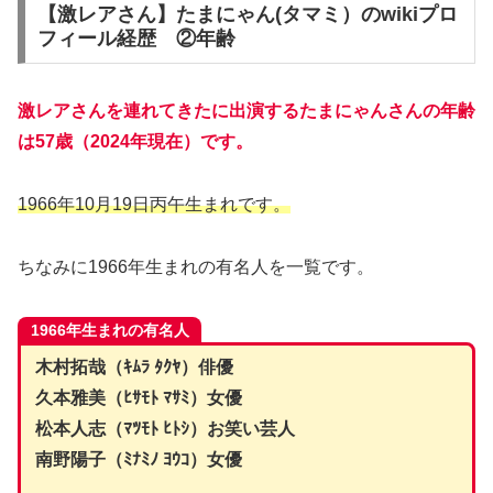
【激レアさん】たまにゃん(タマミ）のwikiプロ
フィール経歴 ②年齢
激レアさんを連れてきたに出演するたまにゃんさんの年齢
は57歳（2024年現在）です。
1966年10月19日丙午生まれです。
ちなみに1966年生まれの有名人を一覧です。
1966年生まれの有名人
木村拓哉（
ｷﾑﾗ ﾀｸﾔ
）俳優
久本雅美（ﾋｻﾓﾄ ﾏｻﾐ）女優
松本人志（ﾏﾂﾓﾄ ﾋﾄｼ）お笑い芸人
南野陽子（ﾐﾅﾐﾉ ﾖｳｺ）女優