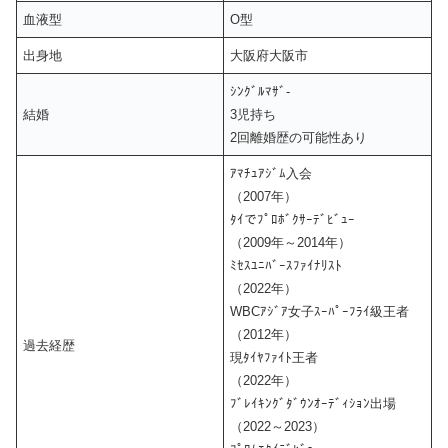
血液型
O型
出身地
大阪府大阪市
ｼﾝｸﾞﾙﾏｻﾞ-
結婚
3児持ち
2回離婚歴の可能性あり
ｱﾏﾁｭｱｼﾞﾑ入会
（2007年）
ﾀｲでﾌﾟﾛﾎﾞｸｻｰﾃﾞﾋﾞｭｰ
（2009年～2014年）
ﾐｾｽﾕﾆﾊﾞｰｽﾌｧｲﾅﾘｽﾄ
（2022年）
WBCｱｼﾞｱ女子ｽｰﾊﾟｰﾌﾗｲ級王者
（2012年）
過去経歴
現ﾀｲﾔﾌｧｲﾄ王者
（2022年）
ﾌﾞﾚｲｷﾝｸﾞﾀﾞｳﾝｵｰﾃﾞｨｼｮﾝ出場
（2022～2023）