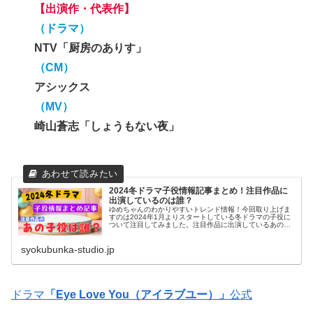
【出演作・代表作】
（ドラマ）
NTV「厨房のありす」
（CM）
アシックス
（MV
）
崎山蒼志「しょうもない夜」
2024冬ドラマ子役情報記事まとめ！注目作品に
出演しているのは誰？
ゆめちゃんのわかりやすいトレンド情報！今回取り上げま
すのは2024年1月よりスタートしている冬ドラマの子役に
ついて注目してみました。注目作品に出演しているあの子
役は誰なの？と、気になる疑問にお答えした記事について
まとめてみたいとおもいます。
syokubunka-studio.jp
ドラマ
「Eye Love You（アイラブユー）」
公式