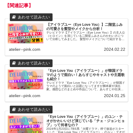
【関連記事】
【アイラブユー（Eye Love You）】二階堂ふみ
の可愛さを髪型やメイクから分析！
テレビドラマ【アイラブユー（Eye Love You）】の主人公
（ヒロイン）を演じている二階堂ふみさんのかわいさにつ
いて分析してみました。 髪型やメイクについて紹介すると
ともにその可愛いさの秘密に迫りたいと思います。
atelier--pink.com
2024.02.22
「Eye Love You（アイラブユー）」が韓国ドラ
マのようで面白い！あらすじやキャストや主題歌
も紹介！
テレビドラマ「Eye Love You（アイラブユー）」が韓国ド
ラマのようで面白いと話題になってますが脚本家や演出
家。感想などのまとめや作品について、あらすじや出演
者、主題歌についてご紹介したいと思います。
atelier--pink.com
2024.01.25
「Eye Love You（アイラブユー）」のユン・テ
オがかわいいけど演じている「チェ・ジョンヒョ
プ」って何者なの？
2024年1月23日にTBS系「火曜ドラマ」枠で放送がスター
トした「Eye Love You（アイラブユー）」のユン・テオが