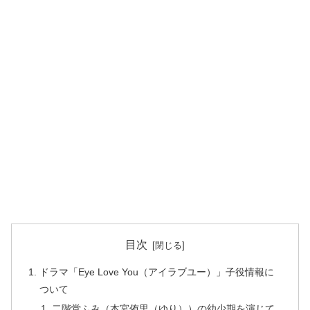
目次
ドラマ「Eye Love You（アイラブユー）」子役情報に
ついて
二階堂ふみ（本宮侑里（ゆり））の幼少期を演じて