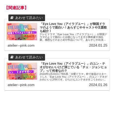
【関連記事】
「Eye Love You（アイラブユー）」が韓国ドラ
マのようで面白い！あらすじやキャストや主題歌
も紹介！
テレビドラマ「Eye Love You（アイラブユー）」が韓国ド
ラマのようで面白いと話題になってますが脚本家や演出
家。感想などのまとめや作品について、あらすじや出演
者、主題歌についてご紹介したいと思います。
atelier--pink.com
2024.01.25
「Eye Love You（アイラブユー）」のユン・テ
オがかわいいけど演じている「チェ・ジョンヒョ
プ」って何者なの？
2024年1月23日にTBS系「火曜ドラマ」枠で放送がスター
トした「Eye Love You（アイラブユー）」のユン・テオが
かわいいと評判です。ひらけんユンテオがすごくかわいか
ったけど、ユンテオを演じたチェジョンヒョプって何者な
atelier--pink.com
2024.01.26
んだろ？こん...