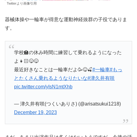
Twitterより画像引用
器械体操や一輪車が得意な運動神経抜群の子役でありま
す。
学校🏫の休み時間に練習して乗れるようになった
よ👧🏻😋😋
最近好きなことは一輪車だよ🥳😋🍒
#一輪車
#もっ
とたくさん乗れるようなりたいな
#津久井有咲
pic.twitter.com/yIsN1mtXhb
— 津久井有咲(つくいありさ) (@arisatsukui1218)
December 19, 2023