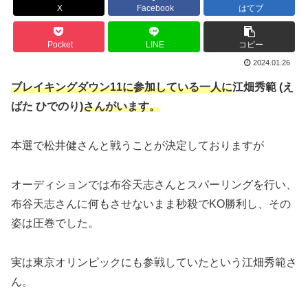
X
Facebook
はてブ
Pocket
LINE
コピー
2024.01.26
ブレイキングダウン11に参加している一人に
江畑秀範 (え
ばた ひでのり)
さんがいます。
本選で松井健さんと戦うことが決定しておりますが
オーディションでは布谷天志さんとスパーリングを行い、
布谷天志さんに何もさせないまま秒殺でKO勝利し、その
姿は圧巻でした。
実は東京オリンピックにも参戦していたという江畑秀範さ
ん。