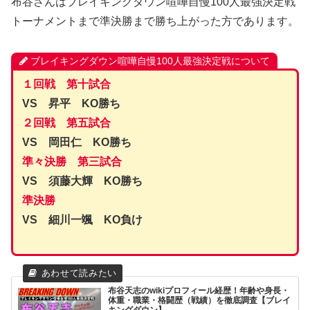
布谷さんはブレイキングダウン喧嘩自慢100人最強決定戦
トーナメントまで準決勝まで勝ち上がった方であります。
ブレイキングダウン喧嘩自慢100人最強決定戦について
１回戦 第十試合
VS 昇平 KO勝ち
２回戦 第五試合
VS 岡田仁 KO勝ち
準々決勝 第三試合
VS 須藤大輝 KO勝ち
準決勝
VS 細川一颯 KO負け
布谷天志のwikiプロフィール経歴！年齢や身長・
体重・職業・格闘歴（戦績）を徹底調査【ブレイ
キングダウン】