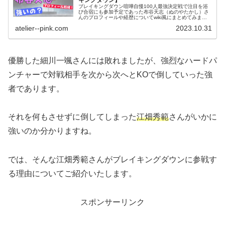
ブレイキングダウン喧嘩自慢100人最強決定戦で注目を浴
び合宿にも参加予定であった布谷天志（ぬのやたかし）さ
んのプロフィールや経歴についてwiki風にまとめてみまし
た。年齢や身長・体重・職業・格闘歴（戦績）について
atelier--pink.com
2023.10.31
wiki風にまとめてみました。
優勝した細川一颯さんには敗れましたが、強烈なハードパ
ンチャーで対戦相手を次から次へとKOで倒していった強
者であります。
それを何もさせずに倒してしまった
江畑秀範
さんがいかに
強いのか分かりますね。
では、そんな江畑秀範さんがブレイキングダウンに参戦す
る理由についてご紹介いたします。
スポンサーリンク