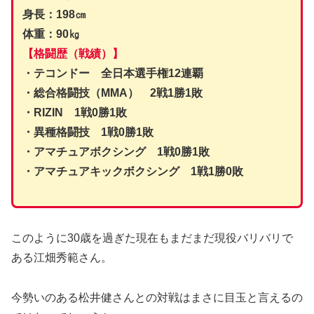
身長：
198㎝
体重：
90㎏
【格闘歴（戦績）】
・テコンドー 全日本選手権12連覇
・総合格闘技（MMA） 2戦1勝1敗
・RIZIN 1戦0勝1敗
・異種格闘技 1戦0勝1敗
・アマチュアボクシング 1戦0勝1敗
・アマチュアキックボクシング 1戦1勝0敗
このように30歳を過ぎた現在もまだまだ現役バリバリで
ある江畑秀範さん。
今勢いのある松井健さんとの対戦はまさに目玉と言えるの