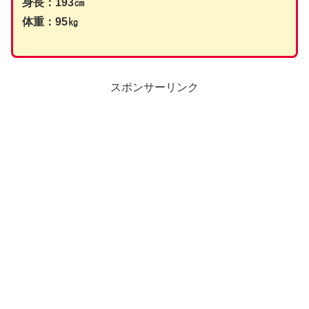
身長：193㎝
体重：95㎏
スポンサーリンク