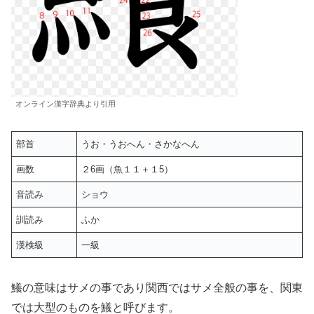
オンライン漢字辞典より引用
部首
うお・うおへん・さかなへん
画数
２6画（魚１１＋１5）
音読み
ショウ
訓読み
ふか
漢検級
一級
鱶の意味はサメの事であり関西ではサメ全般の事を、関東
では大型のものを鱶と呼びます。