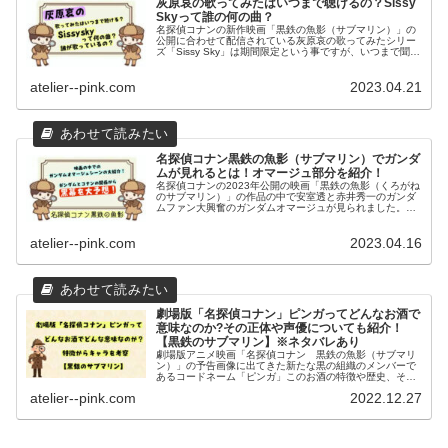
灰原哀の歌ってみたはいつまで聴けるの？Sissy
Skyって誰の何の曲？
名探偵コナンの新作映画「黒鉄の魚影（サブマリン）」の
公開に合わせて配信されている灰原哀の歌ってみたシリー
ズ「Sissy Sky」は期間限定という事ですが、いつまで聞け
るのか？またこの曲って誰がどこで（何で）歌っている曲
なのかについてを紹介致します。
atelier--pink.com
2023.04.21
名探偵コナン黒鉄の魚影（サブマリン）でガンダ
ムが見れるとは！オマージュ部分を紹介！
名探偵コナンの2023年公開の映画「黒鉄の魚影（くろがね
のサブマリン）」の作品の中で安室透と赤井秀一のガンダ
ムファン大興奮のガンダムオマージュが見られました。こ
こではそのシーンについての紹介や名探偵コナンにおける
ガンダムオマージュについて紹介致します。
atelier--pink.com
2023.04.16
劇場版「名探偵コナン」ピンガってどんなお酒で
意味なのか?その正体や声優についても紹介！
【黒鉄のサブマリン】※ネタバレあり
劇場版アニメ映画「名探偵コナン 黒鉄の魚影（サブマリ
ン）」の予告画像に出てきた新たな黒の組織のメンバーで
あるコードネーム「ピンガ」このお酒の特徴や歴史、そし
て意味について調べてみました。それを受けて新キャラク
atelier--pink.com
2022.12.27
ターとは一体誰（どんな人物）なのかを考察してみまし
た。