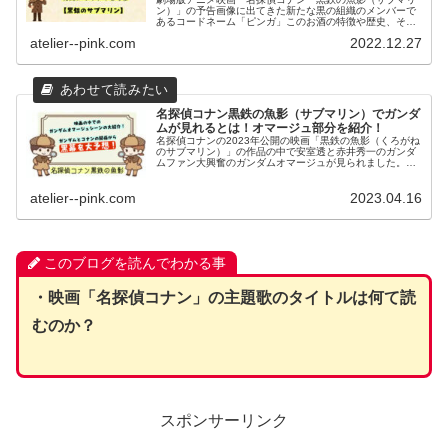
ン）」の予告画像に出てきた新たな黒の組織のメンバーで
あるコードネーム「ピンガ」このお酒の特徴や歴史、そし
て意味について調べてみました。それを受けて新キャラク
atelier--pink.com
2022.12.27
ターとは一体誰（どんな人物）なのかを考察してみまし
た。
名探偵コナン黒鉄の魚影（サブマリン）でガンダ
ムが見れるとは！オマージュ部分を紹介！
名探偵コナンの2023年公開の映画「黒鉄の魚影（くろがね
のサブマリン）」の作品の中で安室透と赤井秀一のガンダ
ムファン大興奮のガンダムオマージュが見られました。こ
こではそのシーンについての紹介や名探偵コナンにおける
ガンダムオマージュについて紹介致します。
atelier--pink.com
2023.04.16
このブログを読んでわかる事
・映画「名探偵コナン」の主題歌のタイトルは何て読
むのか？
スポンサーリンク