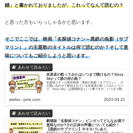
鰭」と書かれておりましたが、これってなんて読むの？
と思った方もいらっしゃるかと思います。
そこでここでは、映画「名探偵コナン～黒鉄の魚影（サブ
マリン）」の主題歌のタイトルは何て読むのか？そして意
味についてもご紹介しようと思います。
灰原哀の歌ってみたはいつまで聴けるの？Sissy
Skyって誰の何の曲？
名探偵コナンの新作映画「黒鉄の魚影（サブマリン）」の
公開に合わせて配信されている灰原哀の歌ってみたシリー
ズ「Sissy Sky」は期間限定という事ですが、いつまで聞け
るのか？またこの曲って誰がどこで（何で）歌っている曲
なのかについてを紹介致します。
atelier--pink.com
2023.04.21
劇場版「名探偵コナン」ピンガってどんなお酒で
意味なのか?その正体や声優についても紹介！
【黒鉄のサブマリン】※ネタバレあり
劇場版アニメ映画「名探偵コナン 黒鉄の魚影（サブマリ