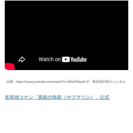
出展：https://www.youtube.com/watch?v=YKx9O6qsG-E 東宝MOVIEチャンネル
名探偵コナン「黒鉄の魚影（サブマリン）」公式