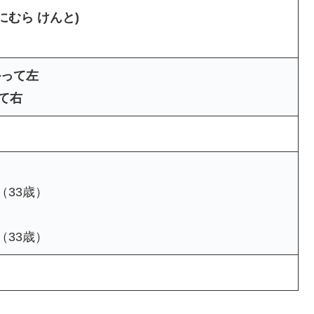
にむら けんと)
かって左
て右
（33歳）
（33歳）