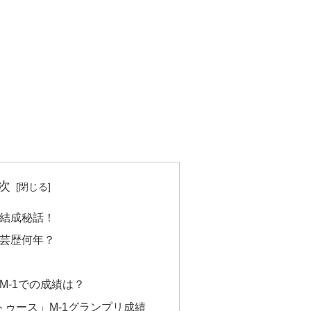
次
結成秘話！
芸歴何年？
M-1での成績は？
チトゥース」M-1グランプリ成績