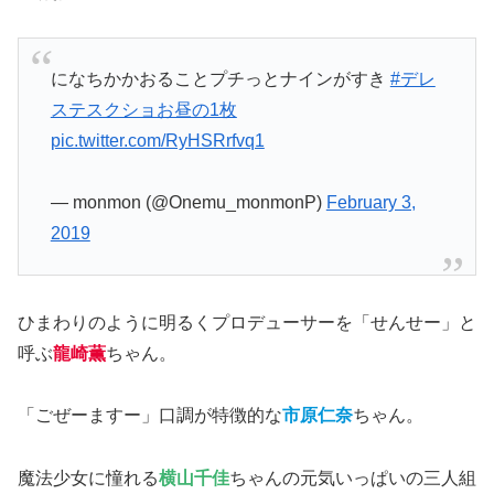
になちかかおることプチっとナインがすき
#デレ
ステスクショお昼の1枚
pic.twitter.com/RyHSRrfvq1
— monmon (@Onemu_monmonP)
February 3,
2019
ひまわりのように明るくプロデューサーを「せんせー」と
呼ぶ
龍崎薫
ちゃん。
「ごぜーますー」口調が特徴的な
市原仁奈
ちゃん。
魔法少女に憧れる
横山千佳
ちゃんの元気いっぱいの三人組