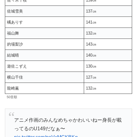
佐々木千枝
139㎝
佐城雪美
137㎝
橘ありす
141㎝
福山舞
132㎝
的場梨沙
143㎝
結城晴
140㎝
遊佐こずえ
130㎝
横山千佳
127㎝
龍崎薫
132㎝
50音順
アニメ作画のみんなめちゃかわいいねー身長が載
ってるのU149だなぁ〜