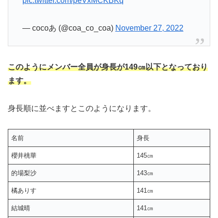
pic.twitter.com/peVxMCKBKq
— cocoあ (@coa_co_coa)
November 27, 2022
このようにメンバー全員が身長が149㎝以下となっており
ます。
身長順に並べますとこのようになります。
名前
身長
櫻井桃華
145㎝
的場梨沙
143㎝
橘ありす
141㎝
結城晴
141㎝