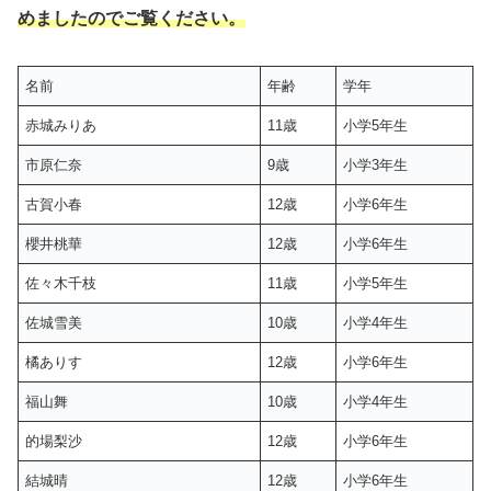
めましたのでご覧ください。
名前
年齢
学年
赤城みりあ
11歳
小学5年生
市原仁奈
9歳
小学3年生
古賀小春
12歳
小学6年生
櫻井桃華
12歳
小学6年生
佐々木千枝
11歳
小学5年生
佐城雪美
10歳
小学4年生
橘ありす
12歳
小学6年生
福山舞
10歳
小学4年生
的場梨沙
12歳
小学6年生
結城晴
12歳
小学6年生