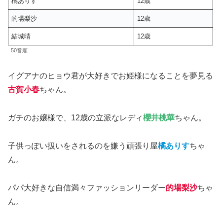
橘ありす
12歳
的場梨沙
12歳
結城晴
12歳
50音順
イグアナのヒョウ君が大好きでお姫様になることを夢見る
古賀小春
ちゃん。
ガチのお嬢様で、12歳の立派なレディ
櫻井桃華
ちゃん。
子供っぽい扱いをされるのを嫌う頑張り屋
橘ありす
ちゃ
ん。
パパ大好きな自信満々ファッションリーダー
的場梨沙
ちゃ
ん。