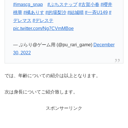
#imascg_snap
#ぷちスナップ
#古賀小春
#櫻井
桃華
#橘ありす
#的場梨沙
#結城晴
#一斉U149
#
デレマス
#デレステ
pic.twitter.com/Ng7CVmMBoe
— ぷらり@ゲーム用 (@pu_rari_game)
December
30, 2022
では、年齢についての紹介は以上となります。
次は身長についてご紹介致します。
スポンサーリンク