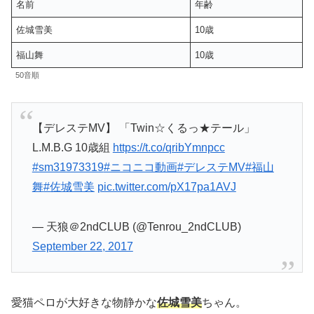
名前
年齢
佐城雪美
10歳
福山舞
10歳
50音順
【デレステMV】 「Twin☆くるっ★テール」
L.M.B.G 10歳組
https://t.co/qribYmnpcc
#sm31973319
#ニコニコ動画
#デレステMV
#福山
舞
#佐城雪美
pic.twitter.com/pX17pa1AVJ
— 天狼＠2ndCLUB (@Tenrou_2ndCLUB)
September 22, 2017
愛猫ペロが大好きな物静かな
佐城雪美
ちゃん。