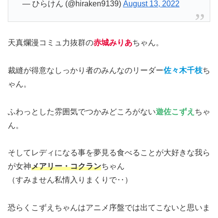
— ひらけん (@hiraken9139)
August 13, 2022
天真爛漫コミュ力抜群の
赤城みりあ
ちゃん。
裁縫が得意なしっかり者のみんなのリーダー
佐々木千枝
ち
ゃん。
ふわっとした雰囲気でつかみどころがない
遊佐こずえ
ちゃ
ん。
そしてレディになる事を夢見る食べることが大好きな我ら
が女神
メアリー・コクラン
ちゃん
（すみません私情入りまくりで‥）
恐らくこずえちゃんはアニメ序盤では出てこないと思いま