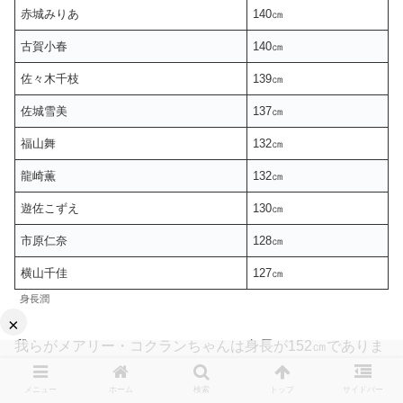
赤城みりあ
140㎝
古賀小春
140㎝
佐々木千枝
139㎝
佐城雪美
137㎝
福山舞
132㎝
龍崎薫
132㎝
遊佐こずえ
130㎝
市原仁奈
128㎝
横山千佳
127㎝
身長潤
×
我らがメアリー・コクランちゃんは身長が152㎝でありま
すからやはりこのメンバーには入れないんですよね‥。
メニュー
ホーム
検索
トップ
サイドバー
（小学生組なのに‥）