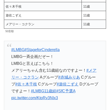
佐々木千枝
11歳
遊佐こずえ
11歳
メアリー・コクラン
11歳
50音順
#LMBG
#StageforCinderella
LMBG一斉企画だぞー！
LMBGと言えばこちら！
メアリーちゃん含む11歳組なのですよー！
#メア
リー・コクラン
Aグループ
#赤城みりあ
Cグルー
プ
#佐々木千枝
Cグループ
#遊佐こずえ
Dグループ
ですよー！
#LMBG11歳組
#SfC予選A
pic.twitter.com/KtoRv3NIx3