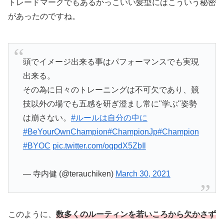
があったのですね。
頭でイメージ出来る事はパフォーマンスでも実現
出来る。
その為に日々のトレーニングは不可欠であり、競
技以外の場でも五感を研ぎ澄まし常に"学ぶ"姿勢
は崩さない。
#ルールは自分の中に
#BeYourOwnChampion
#ChampionJp
#Champion
#BYOC
pic.twitter.com/oqpdX5ZbIl
— 寺内健 (@terauchiken)
March 30, 2021
このように、
数多くのルーティンを若いころから欠かさず
自らに課している寺内健
さん。