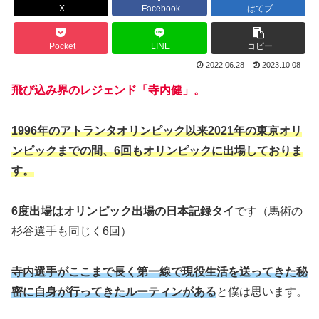
X
Facebook
はてブ
Pocket
LINE
コピー
2022.06.28
2023.10.08
飛び込み界のレジェンド「寺内健」。
1996年のアトランタオリンピック以来2021年の東京オリ
ンピックまでの間、6回もオリンピックに出場しておりま
す。
6度出場はオリンピック出場の日本記録タイ
です（馬術の
杉谷選手も同じく6回）
寺内選手がここまで長く第一線で現役生活を送ってきた秘
密に自身が行ってきたルーティンがある
と僕は思います。