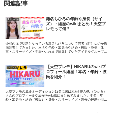
関連記事
瀬名ちひろの年齢や身長（サイ
天空プレモ
ズ）・経歴のwikiまとめ！天空プ
レモって何？
令和の虎で話題となっている瀬名ちひろについて何者（誰）なのか徹
底調査してみました。本名や年齢・出身地や結婚・彼氏・身長・体
重・スリーサイズ・学歴やこれまで所属していたアイドルグループな
どプロフィールや経歴をwiki風にまとめてみました
【天空プレモ】HIKARUのwikiプ
YouTube
ロフィール経歴！本名・年齢・彼
氏を紹介！
天空プレモの最終オーディション12名に選ばれたHIKARU（ひかる）
さんのプロフィールや経歴をwiki風にまとめてみました。本名・年
齢・出身地・結婚（彼氏）・身長・スリーサイズ・過去の経歴や現在
の活動について紹介いたします。