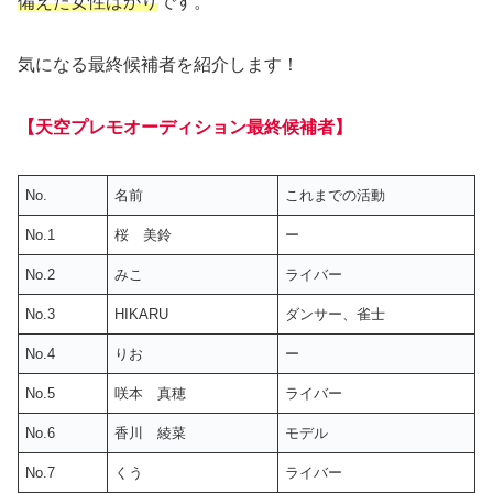
備えた女性ばかり
です。
気になる最終候補者を紹介します！
【天空プレモオーディション最終候補者】
No.
名前
これまでの活動
No.1
桜 美鈴
ー
No.2
みこ
ライバー
No.3
HIKARU
ダンサー、雀士
No.4
りお
ー
No.5
咲本 真穂
ライバー
No.6
香川 綾菜
モデル
No.7
くう
ライバー