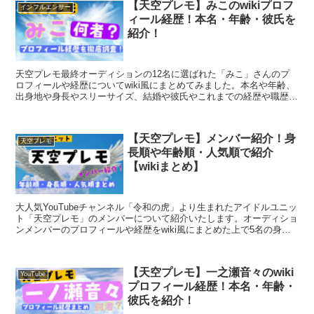
【天空プレモ】みこのwikiプロフ
インフルエンサー
ィール経歴！本名・年齢・彼氏を
紹介！
天空プレモ最終オーディションの12名に選ばれた「みこ」さんのプ
ロフィールや経歴についてwiki風にまとめてみました。本名や年齢、
出身地や身長やスリーサイズ、結婚や彼氏やこれまでの経歴や職歴、
活動内容について紹介いたします。
【天空プレモ】メンバー紹介！身
天空プレモ
長順や年齢順・人気順で紹介
【wikiまとめ】
大人気YouTubeチャンネル「令和の虎」より生まれたアイドルユニッ
ト「天空プレモ」のメンバーについて紹介いたします。オーディショ
ンメンバーのプロフィールや経歴をwiki風にまとめた上で5名の身長
順・年齢順・人気順に並べてみました。
【天空プレモ】一之瀬音々のwiki
YouTube
プロフィール経歴！本名・年齢・
彼氏を紹介！