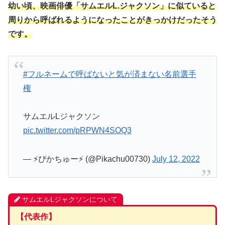
幼い頃、映画俳優「サムエルL.ジャクソン」に似ていると
周りから呼ばれるようになったことがきっかけだったそう
です。
#フルネームで呼ばないと気が済まない名前選手
権
サムエルLジャクソン
pic.twitter.com/pRPWN4SOQ3
— ⚡ぴかちゅー⚡ (@Pikachu00730)
July 12, 2022
サムエルLジャクソンについて
【代表作】