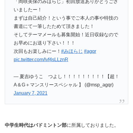
「岡咲美保のみほらじ」初回放送ありがとうござ
いましたー！
まずは自己紹介！という事でご本人の事や特技の
書道にて一筆したためて頂きました！
そしてテーマメールも募集開始！近日収録なので
お早めにお送り下さい！！！
次回もお楽しみにー！
#みほらじ
#agqr
pic.twitter.com/lvf4sLLznR
— 夏吉ゆうこ つよし！！！！！！！！！【超！
A＆G＋マンスリースペシャル 】 (@msp_agqr)
January 7, 2021
中学生時代はバドミントン部
に所属しておりました。