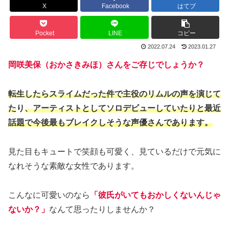
X
Facebook
はてブ
Pocket
LINE
コピー
2022.07.24
2023.01.27
岡咲美保（おかさきみほ）さんをご存じでしょうか？
転生したらスライムだった件で主役のリムルの声を演じて
た
り
、アーティストとしてソロデビューしていたりと最近
話題で今後最もブレイクしそうな声優さんであります。
見た目もキュートで笑顔も可愛く、見ているだけで元気に
なれそうな素敵な女性であります。
こんなに可愛いのなら
「彼氏がいてもおかしくないんじゃ
ないか？」
なんて思ったりしませんか？