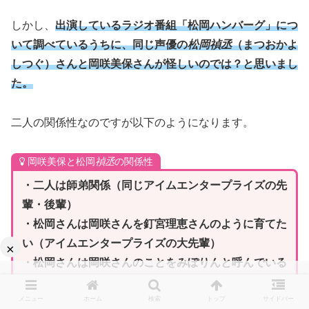
しかし、
出演しているラジオ番組「松岡ハンバーグ」につ
いて調べているうちに、同じ声優の
松岡禎丞
（まつおかよ
しつぐ）さんと岡咲美保さんが怪しいのでは？と思いまし
た。
二人の関係性なのですが以下のようになります。
岡咲美保と松岡
禎丞
の関係性
・二人は師弟関係（同じアイムエンタープライズの先
輩・後輩）
・松岡さんは岡咲さんを釘宮理恵さんのように育てた
い（アイムエンタープライズの大先輩）
×
・松岡さんは岡咲さんのことをみぽりんと呼んでいる
・他の人が知らない岡咲さんの話でも知っている松岡
さん
メニュー
ホーム
検索
トップ
サイドバー