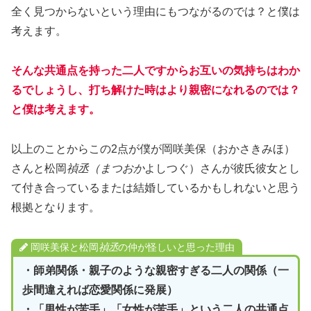
全く見つからないという理由にもつながるのでは？と僕は
考えます。
そんな共通点を持った二人ですからお互いの気持ちはわか
るでしょうし、打ち解けた時はより親密になれるのでは？
と僕は考えます。
以上のことからこの2点が僕が岡咲美保（おかさきみほ）
さんと松岡
禎丞（まつおか
よしつぐ）さんが彼氏彼女とし
て付き合っているまたは結婚しているかもしれないと思う
根拠となります。
岡咲美保と松岡
禎丞
の仲が怪しいと思った理由
・師弟関係・親子のような親密すぎる二人の関係（一
歩間違えれば恋愛関係に発展）
・「男性が苦手」「女性が苦手」という二人の共通点