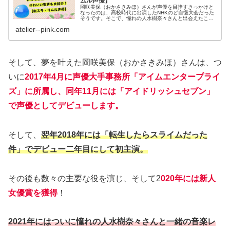
ムル声優】
岡咲美保（おかさきみほ）さんが声優を目指すきっかけと
なったのは、高校時代に出演したNHKのど自慢大会だった
そうです。そこで、憧れの人水樹奈々さんと出会えたこと
が岡咲さんの運命を大きく変えたそうです。ここではその
atelier--pink.com
時のエピソードと、また岡咲さんのかわいい歌声について
ご紹介します。
そして、夢を叶えた岡咲美保（おかさきみほ）さんは、つ
いに
2017年4月に声優大手事務所「アイムエンタープライ
ズ」に所属し、同年11月には「アイドリッシュセブン」
で声優としてデビューします。
そして、
翌年2018年には「転生したらスライムだった
件」でデビュー二年目にして初主演。
その後も数々の主要な役を演じ、そして2
020年には新人
女優賞を獲得
！
2021年にはついに憧れの人水樹奈々さんと一緒の音楽レ