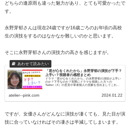
どちらの逢原雨も違った魅力があり、とても可愛かったで
す。
永野芽郁さんは現在24歳ですが16歳ごろのお年頃の高校
生の演技をするのはなかなか難しいのかと思います。
そこに永野芽郁さんの演技力の高さを感じますが。
「君が心をくれたから」永野芽郁の演技が下手？
上手い？視聴者の感想まとめ
ドラマ「君が心をくれたから」の永野芽郁の演技が上手い
のか？下手なのか？実際にドラマを視聴した方々の
Twitter（X）の意見や筆者個人の見解を含めましてこれま
での出演作品の演技についてもまとめてみました。
atelier--pink.com
2024.01.22
ですが、女優さんがどんなに演技が凄くても、見た目が演
技に合っていなければその凄さは半減してしまいます。