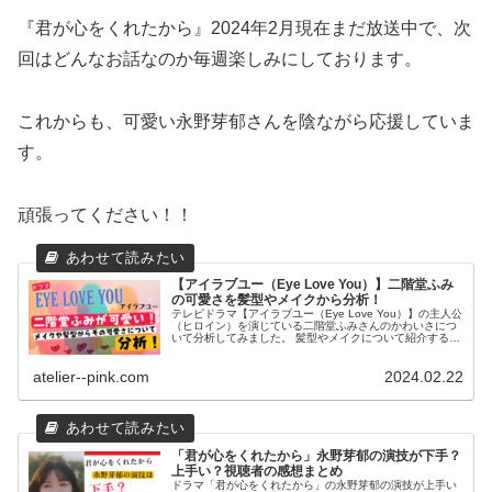
『君が心をくれたから』2024年2月現在まだ放送中で、次
回はどんなお話なのか毎週楽しみにしております。
これからも、可愛い永野芽郁さんを陰ながら応援していま
す。
頑張ってください！！
【アイラブユー（Eye Love You）】二階堂ふみ
の可愛さを髪型やメイクから分析！
テレビドラマ【アイラブユー（Eye Love You）】の主人公
（ヒロイン）を演じている二階堂ふみさんのかわいさにつ
いて分析してみました。 髪型やメイクについて紹介すると
ともにその可愛いさの秘密に迫りたいと思います。
atelier--pink.com
2024.02.22
「君が心をくれたから」永野芽郁の演技が下手？
上手い？視聴者の感想まとめ
ドラマ「君が心をくれたから」の永野芽郁の演技が上手い