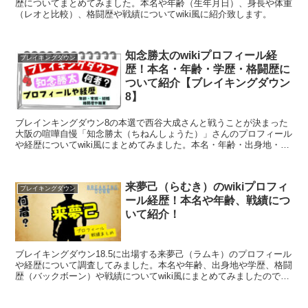
歴についてまとめてみました。本名や年齢（生年月日）、身長や体重
（レオと比較）、格闘歴や戦績についてwiki風に紹介致します。
知念勝太のwikiプロフィール経
ブレイキングダウン
歴！本名・年齢・学歴・格闘歴に
ついて紹介【ブレイキングダウン
8】
ブレインキングダウン8の本選で西谷大成さんと戦うことが決まった
大阪の喧嘩自慢「知念勝太（ちねんしょうた）」さんのプロフィール
や経歴についてwiki風にまとめてみました。本名・年齢・出身地・学
歴・格闘歴・職業について紹介致します。
来夢己（らむき）のwikiプロフィ
ブレイキングダウン
ール経歴！本名や年齢、戦績につ
いて紹介！
ブレイキングダウン18.5に出場する来夢己（ラムキ）のプロフィール
や経歴について調査してみました。本名や年齢、出身地や学歴、格闘
歴（バックボーン）や戦績についてwiki風にまとめてみましたのでご
覧ください。