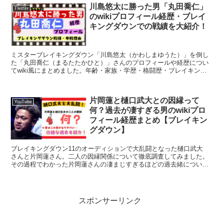
川島悠太に勝った男「丸田喬仁」
Twitter
のwikiプロフィール経歴・ブレイ
キングダウンでの戦績を大紹介！
ミスターブレイキングダウン「川島悠太（かわしまゆうた）」を倒し
た「丸田喬仁（まるたたかひと）」さんのプロフィールや経歴につい
てwiki風にまとめました。年齢・家族・学歴・格闘歴・ブレイキング
ダウンの戦績やブレイキングダウン8に参戦した理由について紹介し
ます。
片岡蓮と樋口武大との因縁って
YouTube
何？過去が凄すぎる男のwikiプロ
フィール経歴まとめ【ブレイキン
グダウン】
ブレイキングダウン11のオーディションで大乱闘となった樋口武大
さんと片岡蓮さん。二人の因縁関係について徹底調査してみました。
その過程でわかった片岡蓮さんの凄まじすぎるほどの過去緒について
またプロフィールや経歴についてwiki風にまとめました。
スポンサーリンク