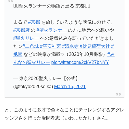
🏃‍♀️聖火ランナーの物語と巡る 京都🏃‍♂️
まるで
#京都
を旅しているような映像にのせて、
#京都府
の
#聖火ランナー
の方に地元への想いや
#聖火リレー
への意気込みを語っていただきまし
た☺️
#二条城
#平安神宮
#清水寺
#伏見稲荷大社
#
祇園
などの映像が満載✨（2020年10月撮影）
#み
んなの聖火リレー
pic.twitter.com/2ckV27bNYY
— 東京2020聖火リレー【公式】
(@tokyo2020seika)
March 15, 2021
と、このように多才で色々なことにチャレンジするアグレ
ッシブさを持った岩間孝志（いわまたかし）さん。