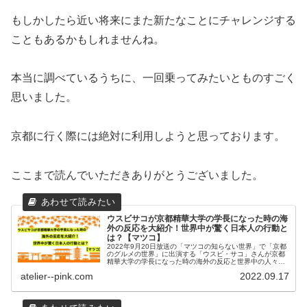
もしかしたら近い将来にまた新たなことにチャレンジする
こともあるかもしれませんね。
本当に調べているうちに、一回乗ってみたいとものすごく
思いました。
京都に行く際には絶対に利用しようと思っております。
ここまで読んでいただきありがとうございました。
ウスビサコが京都精華大学の学長になった時の海
外の反応を大紹介！世界中が驚く日本人の行動と
は？【マツコ】
2022年9月20日放送の「マツコの知らない世界」で「京都
のグルメの世界」に出演する「ウスビ・サコ」さんが京都
精華大学の学長になった時の海外の反応と世界中の人々が
驚き感動する日本人の行動についてまとめてみました。そ
atelier--pink.com
2022.09.17
のうえで日本人のおもてなしと思いやりの心について考え
てみてもいいのかもしれません。