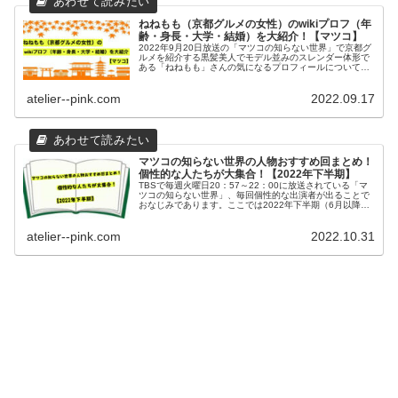
ねねもも（京都グルメの女性）のwikiプロフ（年
齢・身長・大学・結婚）を大紹介！【マツコ】
2022年9月20日放送の「マツコの知らない世界」で京都グ
ルメを紹介する黒髪美人でモデル並みのスレンダー体形で
ある「ねねもも」さんの気になるプロフィールについて
wiki風にまとめてみました。年齢や出身、身長や大学、結
婚について調べましたのでご紹介致します。
atelier--pink.com
2022.09.17
マツコの知らない世界の人物おすすめ回まとめ！
個性的な人たちが大集合！【2022年下半期】
TBSで毎週火曜日20：57～22：00に放送されている「マ
ツコの知らない世界」、毎回個性的な出演者が出ることで
おなじみであります。ここでは2022年下半期（6月以降）
出演している人物についてフォーカスをし、おすすめ回に
ついてご紹介しております。
atelier--pink.com
2022.10.31