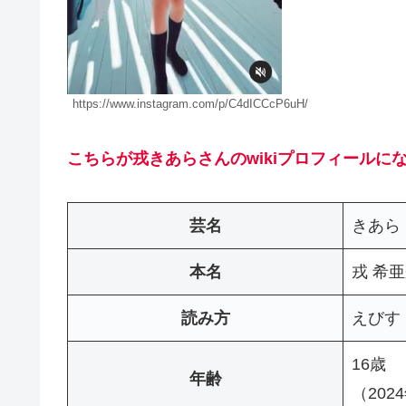
https://www.instagram.com/p/C4dICCcP6uH/
こちらが戎きあらさんのwikiプロフィールに
芸名
きあら
本名
戎 希
読み方
えびす
16歳
年齢
（202