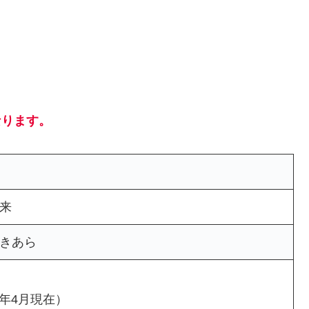
なります。
亜来
 きあら
4年4月現在）