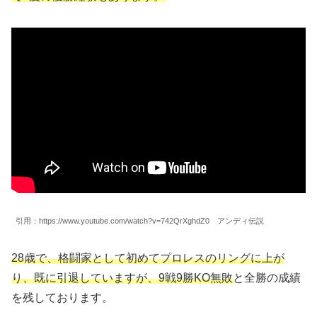
引用：https://www.youtube.com/watch?v=742QrXghdZ0 アンディ伝説
28歳で、格闘家として初めてプロレスのリングに上が
り、既に引退していますが、9戦9勝KO無敗
と全勝の成績
を残しております。