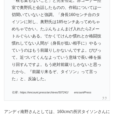
「根も葉もないこと」と完全否定。赤コーナー控
室で奥野氏と会話したものの、作戦については一
切聞いていないと強調。「身長160センチ台のタ
イソンに対し、奥野氏は185センチあってめちゃ
めちゃでかい。たぶんちょんまげ入れたら2メー
トルぐらいある。でかくてけんか慣れとか格闘技
慣れしてない人間が（身長が低い相手に）やるっ
ていうのはもう前蹴りしかないんですよ。びびっ
て。近づいてくんなよっていう意味で長い棒を振
り回すんですよ。もう絶対前蹴りしかないと思っ
たから、『前蹴り来るぞ、タイソン』って言っ
た」と、反論した。
引用：https://encount.press/archives/507241/ encountPress
アンディ南野さんとしては、160cmの所沢タイソンさんに