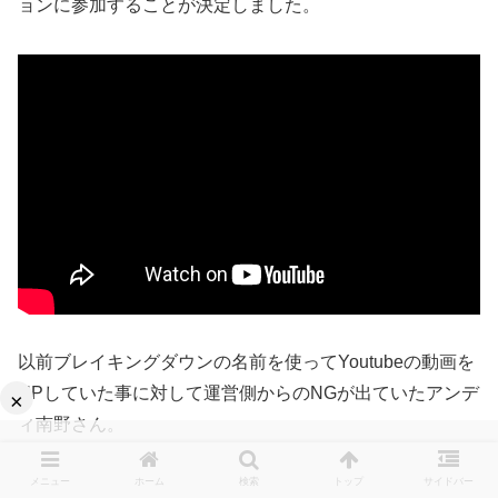
ョンに参加することが決定しました。
以前ブレイキングダウンの名前を使ってYoutubeの動画を
UPしていた事に対して運営側からのNGが出ていたアンデ
×
ィ南野さん。
メニュー
ホーム
検索
トップ
サイドバー
しかし、瓜田純士さんよりひな壇、レフェリーに座っても