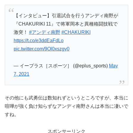
【インタビュー】引退試合を行うアンディ南野が
『CHAKURIKI 11』で将軍岡本と異種格闘技戦で
激突！
#アンディ南野
#CHAKURIKI
https://t.co/e3ddEaFdLo
pic.twitter.com/9Ol0xszgy0
— イープラス［スポーツ］ (@eplus_sports)
May
7, 2021
その他にも武勇伝は数知れずというところですが、本当に
喧嘩が強く負け知らずなアンディ南野さんは本当に凄いで
すね。
スポンサーリンク