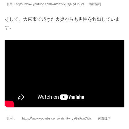
引用：https://www.youtube.com/watch?v=Usja9yOnSpU 南野隆司
そして、大東市で起きた火災からも男性を救出していま
す。
引用： https://www.youtube.com/watch?v=yaGa7sn5Wtc 南野隆司