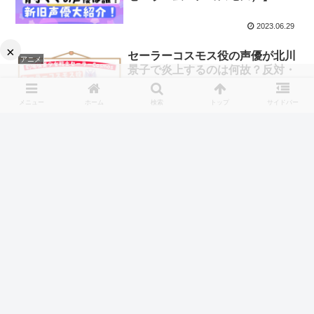
2023.06.29
×
セーラーコスモス役の声優が北川
アニメ
景子で炎上するのは何故？反対・
賛成意見や選ばれた理由・声優活
動についてのまとめ
メニュー
ホーム
検索
トップ
サイドバー
2023.06.17
セーラー火球の名前（ネーミング
アニメ
センス）が凄い！火球皇女とは何
者？【劇場場セーラーコスモス】
2023.06.09
スポンサーリンク